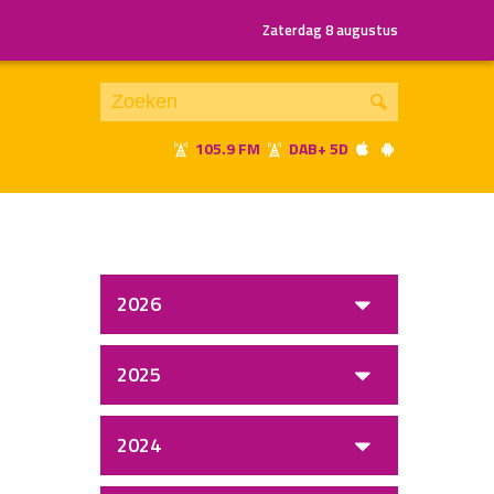
Zaterdag 8 augustus
105.9 FM
DAB+ 5D
Je luistert nu naar
uur 1 van x
«
Vorig uur
Volgend uur
»
2026
2025
2024