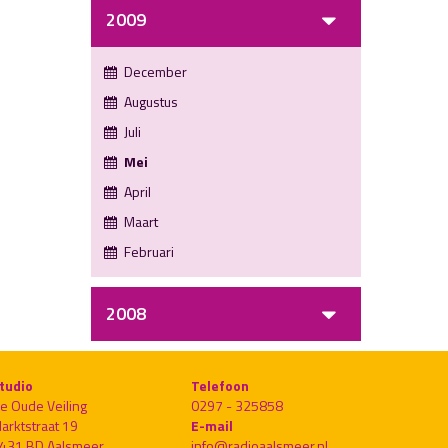
2009
December
Augustus
Juli
Mei
April
Maart
Februari
2008
tudio
Telefoon
e Oude Veiling
0297 - 325858
arktstraat 19
E-mail
431 BD Aalsmeer
info@radioaalsmeer.nl