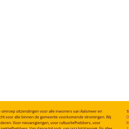
le omroep uitzendingen voor alle inwoners van Aalsmeer en
S
cht voor alle binnen de gemeente voorkomende stromingen. Wij
D
deren. Voor nieuwsgierigen, voor cultuurliefhebbers, voor
M
ekliefhebbers. Van dance tot rock, van jazz tot klassiek. En alles
1