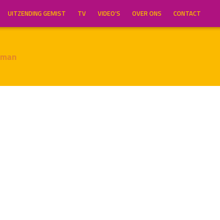
UITZENDING GEMIST
TV
VIDEO’S
OVER ONS
CONTACT
gman