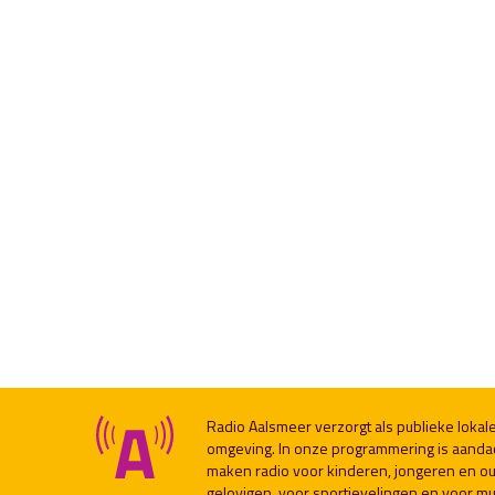
Radio Aalsmeer verzorgt als publieke loka
omgeving. In onze programmering is aanda
maken radio voor kinderen, jongeren en ou
gelovigen, voor sportievelingen en voor muzi