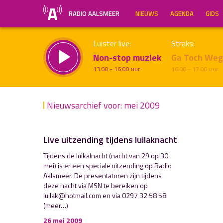
RADIO AALSMEER
NIEUWS
AGENDA
GIDS
Luister live:
Straks:
Non-stop muziek
Ga Toch We
13.00 - 16.00 uur
16.00 - 17.00 uur
Nieuwsarchief voor: mei 2009
Live uitzending tijdens luilaknacht
Inklappen
Tijdens de luikalnacht (nacht van 29 op 30
mei) is er een speciale uitzending op Radio
Aalsmeer. De presentatoren zijn tijdens
deze nacht via MSN te bereiken op
luilak@hotmail.com en via 0297 32 58 58.
(meer…)
26 mei 2009