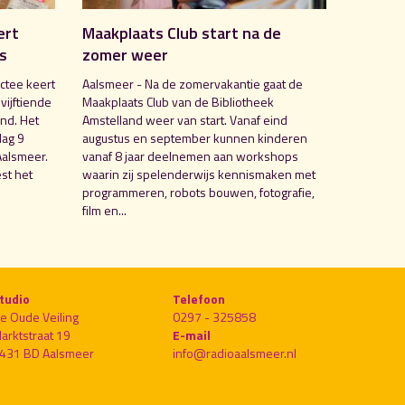
ert
Maakplaats Club start na de
is
zomer weer
ctee keert
Aalsmeer - Na de zomervakantie gaat de
 vijftiende
Maakplaats Club van de Bibliotheek
nd. Het
Amstelland weer van start. Vanaf eind
dag 9
augustus en september kunnen kinderen
Aalsmeer.
vanaf 8 jaar deelnemen aan workshops
st het
waarin zij spelenderwijs kennismaken met
programmeren, robots bouwen, fotografie,
film en...
tudio
Telefoon
e Oude Veiling
0297 - 325858
arktstraat 19
E-mail
431 BD Aalsmeer
info@radioaalsmeer.nl