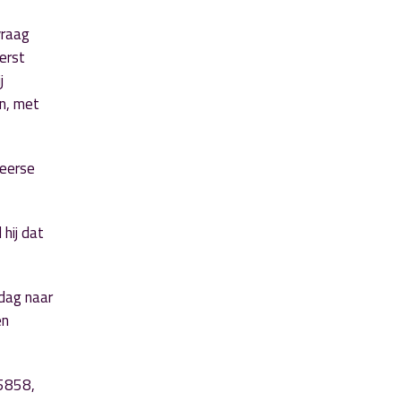
vraag
terst
j
en, met
meerse
 hij dat
dag naar
en
25858,