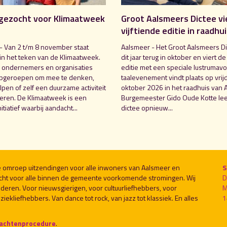
gezocht voor Klimaatweek
Groot Aalsmeers Dictee vi
vijftiende editie in raadhu
- Van 2 t/m 8 november staat
Aalsmeer - Het Groot Aalsmeers Di
in het teken van de Klimaatweek.
dit jaar terug in oktober en viert de
 ondernemers en organisaties
editie met een speciale lustrumavo
pgeroepen om mee te denken,
taalevenement vindt plaats op vrij
pen of zelf een duurzame activiteit
oktober 2026 in het raadhuis van 
seren. De Klimaatweek is een
Burgemeester Gido Oude Kotte lee
nitiatief waarbij aandacht...
dictee opnieuw...
le omroep uitzendingen voor alle inwoners van Aalsmeer en
S
cht voor alle binnen de gemeente voorkomende stromingen. Wij
D
deren. Voor nieuwsgierigen, voor cultuurliefhebbers, voor
M
ekliefhebbers. Van dance tot rock, van jazz tot klassiek. En alles
1
lachtenprocedure
.