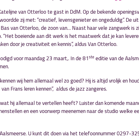
telijne van Otterloo te gast in DdM. Op de bekende openings
twoordde zij met: “creatief, levensgenieter en ongeduldig”. De ui
as van Otterloo, de zoon van… Naast haar vele zangwerk is zi
o. “Het boeiende aan dit werk is het maatwerk dat je kan lever
n door je creativiteit en kennis”, aldus Van Otterloo.
ste
enodigd voor maandag 23 maart,. In de 81
editie van de Aals
omen.
nnen wij hem allemaal wel zo goed? Hij is altijd vrolijk en houd
t van Frans leren kennen”, aldus de jazz zangeres.
wat hij allemaal te vertellen heeft? Luister dan komende maan
amenstellen en een voorwerp meenemen naar de studio welke e
ze Aalsmeerse. U kunt dit doen via het telefoonnummer 0297-3