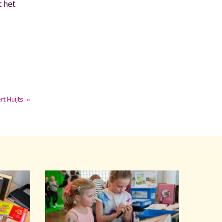
t het
t Huijts’ »