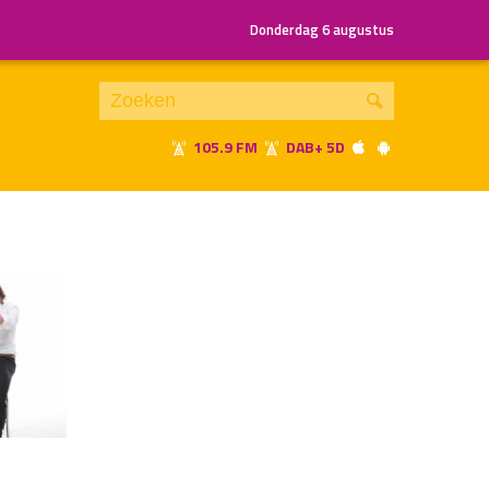
Donderdag 6 augustus
105.9 FM
DAB+ 5D
Je luistert nu naar
uur 1 van x
«
Vorig uur
Volgend uur
»