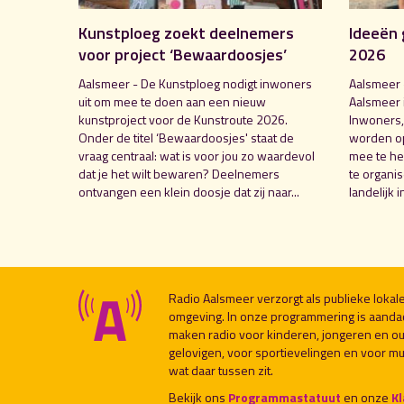
Kunstploeg zoekt deelnemers
Ideeën 
voor project ‘Bewaardoosjes’
2026
Aalsmeer - De Kunstploeg nodigt inwoners
Aalsmeer 
uit om mee te doen aan een nieuw
Aalsmeer 
kunstproject voor de Kunstroute 2026.
Inwoners,
Onder de titel ‘Bewaardoosjes' staat de
worden o
vraag centraal: wat is voor jou zo waardevol
mee te hel
dat je het wilt bewaren? Deelnemers
te organi
ontvangen een klein doosje dat zij naar...
landelijk i
Radio Aalsmeer verzorgt als publieke loka
omgeving. In onze programmering is aanda
maken radio voor kinderen, jongeren en ou
gelovigen, voor sportievelingen en voor muzi
wat daar tussen zit.
Bekijk ons
Programmastatuut
en onze
K