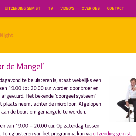
UITZENDING GEMIST
TV
VIDEO’S
OVER ONS
CONTACT
 Night
or de Mangel’
agavond te beluisteren is, staat wekelijks een
sen 19.00 tot 20.00 uur worden door broer en
st afgevuurd. Het bekende ‘doorgeefsysteem’
st plaats neemt achter de microfoon. Afgelopen
o aan de beurt om gemangeld te worden.
en van 19.00 – 20.00 uur. Op zaterdag tussen
 Terugluisteren van het programma kan via
uitzending gemist
.