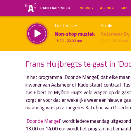
RADIO AALSMEER
NIEUWS
AGENDA
GIDS
Luister live:
Straks:
Non-stop muziek
Aalsmeer By
18.00 - 20.00 uur
20.00 - 23.00 uur
Frans Huijbregts te gast in ‘Do
In het programma ‘Door de Mangel’, dat elke maand
Inklappen
inwoner van Aalsmeer of Kudelstaart centraal. Tus
zus Elbert en Mylène Huijts vele vragen op de ga
zorgt er voor dat er wekelijks weer een nieuwe ga
maandag was jazz zangeres Katelijne van Otterlo
‘
Door de Mangel
‘ wordt iedere maandag uitgezond
13.00 en 14.00 uur wordt het programma herhaald.