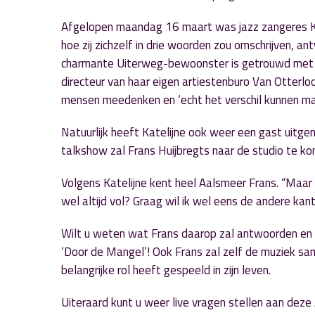
Afgelopen maandag 16 maart was jazz zangeres Ka
hoe zij zichzelf in drie woorden zou omschrijven, an
charmante Uiterweg-bewoonster is getrouwd met B
directeur van haar eigen artiestenburo Van Otterlo
mensen meedenken en ‘echt het verschil kunnen make
Natuurlijk heeft Katelijne ook weer een gast uitg
talkshow zal Frans Huijbregts naar de studio te k
Volgens Katelijne kent heel Aalsmeer Frans. “Maar ke
wel altijd vol? Graag wil ik wel eens de andere kan
Wilt u weten wat Frans daarop zal antwoorden en 
‘Door de Mangel’! Ook Frans zal zelf de muziek s
belangrijke rol heeft gespeeld in zijn leven.
Uiteraard kunt u weer live vragen stellen aan de