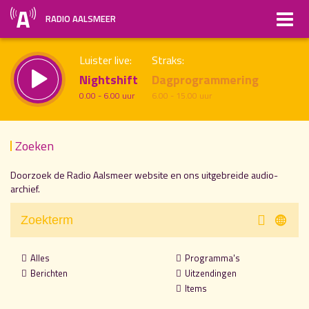
RADIO AALSMEER
Luister live:
Straks:
Nightshift
Dagprogrammering
0.00 - 6.00 uur
6.00 - 15.00 uur
Zoeken
uur 1 van x
Vorig uur
Volgend uur
Doorzoek de Radio Aalsmeer website en ons uitgebreide audio-
archief.
Inklappen
Alles
Programma's
Berichten
Uitzendingen
Items