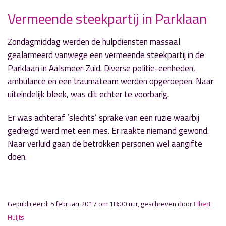
Vermeende steekpartij in Parklaan
Zondagmiddag werden de hulpdiensten massaal
» Volgend nieuwsbericht
gealarmeerd vanwege een vermeende steekpartij in de
Traumahelikopter landt bij school
Parklaan in Aalsmeer-Zuid. Diverse politie-eenheden,
6 februari 2017
ambulance en een traumateam werden opgeroepen. Naar
uiteindelijk bleek, was dit echter te voorbarig.
« Vorig nieuwsbericht
Sportuitslagen weekend 4 en 5 februari
Er was achteraf ‘slechts’ sprake van een ruzie waarbij
4 februari 2017
gedreigd werd met een mes. Er raakte niemand gewond.
Naar verluid gaan de betrokken personen wel aangifte
doen.
Gepubliceerd: 5 februari 2017 om 18:00 uur, geschreven door
Elbert
Huijts