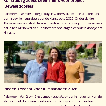
Kunstploeg zoekt deelnemers voor project
‘Bewaardoosjes’
Aalsmeer - De Kunstploeg nodigt inwoners uit om mee te doen aan
een nieuw kunstproject voor de Kunstroute 2026. Onder de titel
‘Bewaardoosjes' staat de vraag centraal: wat is voor jou zo waardevol
dat je het wilt bewaren? Deelnemers ontvangen een klein doosje dat
zij naar...
Ideeën gezocht voor Klimaatweek 2026
Aalsmeer - Van 2 t/m 8 november staat Aalsmeer in het teken van de
Klimaatweek. Inwoners, ondernemers en organisaties worden
opgeroepen om mee te denken, mee te helpen of zelf een duurzame