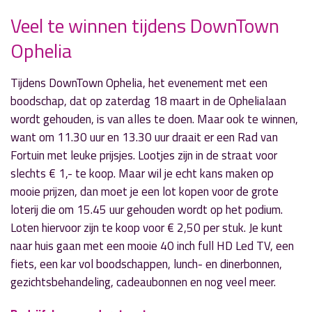
Veel te winnen tijdens DownTown
Ophelia
» Volgend nieuwsbericht
Ruim 7,5 ton voor verbouwing Oude Veiling
Tijdens DownTown Ophelia, het evenement met een
8 maart 2017
boodschap, dat op zaterdag 18 maart in de Ophelialaan
wordt gehouden, is van alles te doen. Maar ook te winnen,
« Vorig nieuwsbericht
want om 11.30 uur en 13.30 uur draait er een Rad van
Brandgerucht Loogman
Fortuin met leuke prijsjes. Lootjes zijn in de straat voor
7 maart 2017
slechts € 1,- te koop. Maar wil je echt kans maken op
mooie prijzen, dan moet je een lot kopen voor de grote
loterij die om 15.45 uur gehouden wordt op het podium.
Loten hiervoor zijn te koop voor € 2,50 per stuk. Je kunt
naar huis gaan met een mooie 40 inch full HD Led TV, een
fiets, een kar vol boodschappen, lunch- en dinerbonnen,
gezichtsbehandeling, cadeaubonnen en nog veel meer.