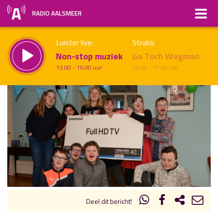
RADIO AALSMEER
Luister live:
Straks:
Non-stop muziek
Ga Toch Wegman
13.00 - 16.00 uur
16.00 - 17.00 uur
uur 1 van x
Vorig uur
Volgend uur
Inklappen
Deel dit bericht!