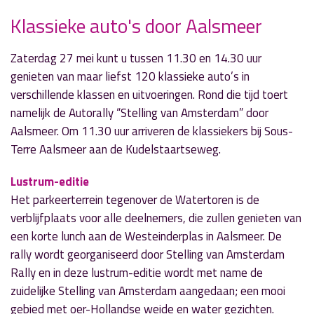
Klassieke auto's door Aalsmeer
Zaterdag 27 mei kunt u tussen 11.30 en 14.30 uur
» Volgend nieuwsbericht
genieten van maar liefst 120 klassieke auto’s in
Zomercadeau voor iedereen: VakantieBieb app
verschillende klassen en uitvoeringen. Rond die tijd toert
23 mei 2017
namelijk de Autorally “Stelling van Amsterdam” door
Aalsmeer. Om 11.30 uur arriveren de klassiekers bij Sous-
« Vorig nieuwsbericht
Terre Aalsmeer aan de Kudelstaartseweg.
Auto te water nabij bloemenveiling
23 mei 2017
Lustrum-editie
Het parkeerterrein tegenover de Watertoren is de
verblijfplaats voor alle deelnemers, die zullen genieten van
een korte lunch aan de Westeinderplas in Aalsmeer. De
rally wordt georganiseerd door Stelling van Amsterdam
Rally en in deze lustrum-editie wordt met name de
zuidelijke Stelling van Amsterdam aangedaan; een mooi
gebied met oer-Hollandse weide en water gezichten.