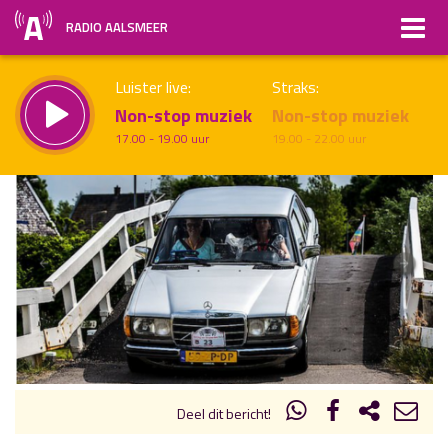
RADIO AALSMEER
Luister live:
Straks:
Non-stop muziek
Non-stop muziek
17.00 - 19.00 uur
19.00 - 22.00 uur
uur 1 van x
Vorig uur
Volgend uur
Inklappen
Deel dit bericht!