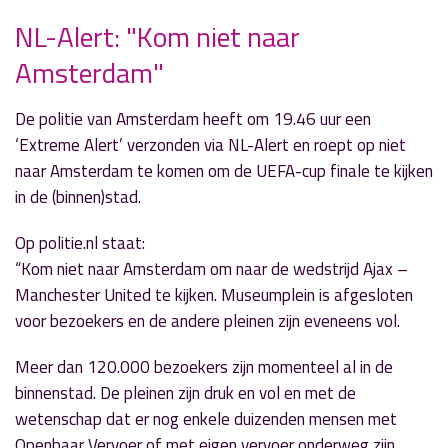
NL-Alert: "Kom niet naar
Amsterdam"
» Volgend nieuwsbericht
Kandidaten bekend
kinderburgemeesterverkiezing
De politie van Amsterdam heeft om 19.46 uur een
26 mei 2017
‘Extreme Alert’ verzonden via NL-Alert en roept op niet
naar Amsterdam te komen om de UEFA-cup finale te kijken
« Vorig nieuwsbericht
in de (binnen)stad.
Zomercadeau voor iedereen: VakantieBieb app
23 mei 2017
Op politie.nl staat:
“Kom niet naar Amsterdam om naar de wedstrijd Ajax –
Manchester United te kijken. Museumplein is afgesloten
voor bezoekers en de andere pleinen zijn eveneens vol.
Meer dan 120.000 bezoekers zijn momenteel al in de
binnenstad. De pleinen zijn druk en vol en met de
wetenschap dat er nog enkele duizenden mensen met
Openbaar Vervoer of met eigen vervoer onderweg zijn,