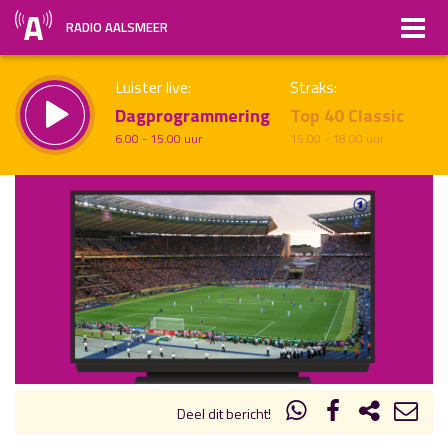
RADIO AALSMEER
Luister live:
Straks:
Dagprogrammering
Top 40 Classic
6.00 - 15.00 uur
15.00 - 18.00 uur
uur 1 van x
Vorig uur
Volgend uur
Inklappen
Deel dit bericht!