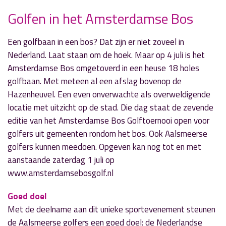
Golfen in het Amsterdamse Bos
» Volgend nieuwsbericht
Een golfbaan in een bos? Dat zijn er niet zoveel in
Historische dorpswandeling met oud-
Nederland. Laat staan om de hoek. Maar op 4 juli is het
burgemeester
Amsterdamse Bos omgetoverd in een heuse 18 holes
26 juni 2017
golfbaan. Met meteen al een afslag bovenop de
Hazenheuvel. Een even onverwachte als overweldigende
« Vorig nieuwsbericht
locatie met uitzicht op de stad. Die dag staat de zevende
Dictee voor Dummy's in Kudelstaart
editie van het Amsterdamse Bos Golftoernooi open voor
26 juni 2017
golfers uit gemeenten rondom het bos. Ook Aalsmeerse
golfers kunnen meedoen. Opgeven kan nog tot en met
aanstaande zaterdag 1 juli op
www.amsterdamsebosgolf.nl
Goed doel
Met de deelname aan dit unieke sportevenement steunen
de Aalsmeerse golfers een goed doel: de Nederlandse