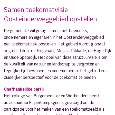
Samen toekomstvisie
Oosteinderweggebied opstellen
» Volgend nieuwsbericht
GGD lanceert website met
gezondheidsinformatie
De gemeente wil graag samen met bewoners,
4 juli 2017
ondernemers en eigenaren in het Oosteinderweggebied
een toekomstvisie opstellen. Het gebied wordt globaal
« Vorig nieuwsbericht
begrensd door de Ringvaart, Mr. Jac. Takkade, de Hoge Dijk
Veilig varen op de Westeinder
en Oude Spoordijk. Het doel van deze structuurvisie is om
4 juli 2017
de kwaliteit van natuur en landschap te vergroten en
tegelijkertijd bewoners en ondernemers in het gebied een
duidelijker perspectief voor de toekomst te bieden.
Onafhankelijke partij
Het college van Burgemeester en Wethouders heeft
adviesbureau KuiperCompagnons gevraagd om de
participatie voor het maken van een toekomstbeeld als