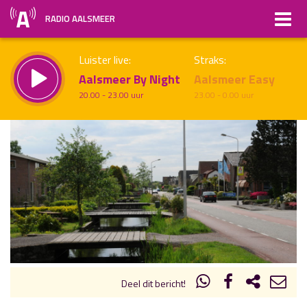
RADIO AALSMEER
Luister live:
Straks:
Aalsmeer By Night
Aalsmeer Easy
20.00 - 23.00 uur
23.00 - 0.00 uur
uur 1 van x
Vorig uur
Volgend uur
Inklappen
Deel dit bericht!