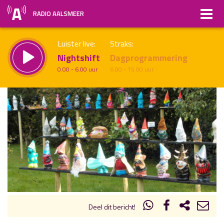
RADIO AALSMEER
Luister live:
Straks:
Nightshift
Dagprogrammering
0.00 - 6.00 uur
6.00 - 15.00 uur
uur 1 van x
Vorig uur
Volgend uur
Inklappen
Deel dit bericht!