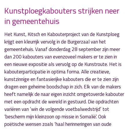
Kunstploegkabouters strijken neer
» Volgend nieuwsbericht
in gemeentehuis
Bas Eenhoorn waarnemend burgemeester
Amstelveen
25 september 2017
Het Kunst, Kitsch en Kabouterproject van de Kunstploeg
krijgt een kleurrijk vervolg in de Burgerzaal van het
« Vorig nieuwsbericht
gemeentehuis. Vanaf donderdag 28 september zijn meer
Rubriek 'Spotlight' weer gestart met Laurens
dan 200 kabouters van evenzoveel makers er te zien in
Niezen
een nieuwe expositie als vervolg op de Kunstroute. Het is
24 september 2017
kabouterparticipatie in optima forma. Alle creatieve,
kunstzinnige en fantasierijke kabouters die er te zien zijn
dragen een geheime boodschap in zich. Elk van de makers
heeft namelijk de naar eigen inzicht omgetoverde kabouter
met een opdracht de wereld in gestuurd. Die opdrachten
variëren van ‘win de volgende voetbalwedstrijd’ tot
‘bescherm mijn kleinzoon op missie in Somalië’. Ook
poëtische wensen zoals ‘haal herinneringen van oude