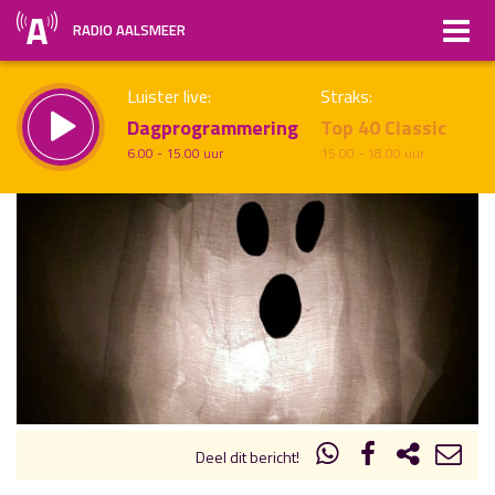
RADIO AALSMEER
Luister live:
Straks:
Dagprogrammering
Top 40 Classic
6.00 - 15.00 uur
15.00 - 18.00 uur
uur 1 van x
Vorig uur
Volgend uur
Inklappen
Deel dit bericht!