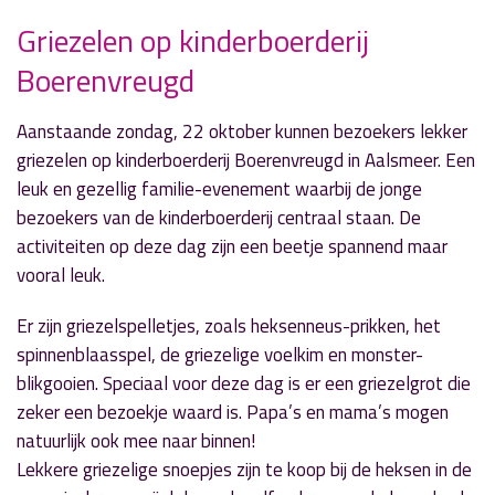
Griezelen op kinderboerderij
Boerenvreugd
» Volgend nieuwsbericht
Samen muziek maken met Aalsmeer
Jeugdorkest
Aanstaande zondag, 22 oktober kunnen bezoekers lekker
16 oktober 2017
griezelen op kinderboerderij Boerenvreugd in Aalsmeer. Een
leuk en gezellig familie-evenement waarbij de jonge
« Vorig nieuwsbericht
bezoekers van de kinderboerderij centraal staan. De
Workshop historische verhalen delen
activiteiten op deze dag zijn een beetje spannend maar
15 oktober 2017
vooral leuk.
Er zijn griezelspelletjes, zoals heksenneus-prikken, het
spinnenblaasspel, de griezelige voelkim en monster-
blikgooien. Speciaal voor deze dag is er een griezelgrot die
zeker een bezoekje waard is. Papa’s en mama’s mogen
natuurlijk ook mee naar binnen!
Lekkere griezelige snoepjes zijn te koop bij de heksen in de