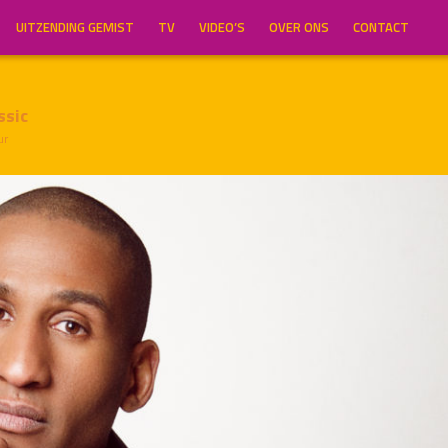
UITZENDING GEMIST
TV
VIDEO’S
OVER ONS
CONTACT
ssic
ur