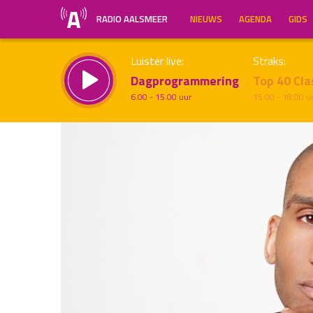
RADIO AALSMEER
NIEUWS
AGENDA
GIDS
Luister live:
Straks:
Dagprogrammering
Top 40 Cla
6.00 - 15.00 uur
15.00 - 18.00 u
Inklappen