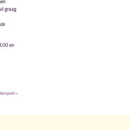
men
il graag
n
 de
8.00 en
tersport »