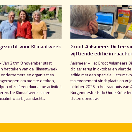
gezocht voor Klimaatweek
Groot Aalsmeers Dictee vi
vijftiende editie in raadhu
- Van 2 t/m 8 november staat
Aalsmeer - Het Groot Aalsmeers Di
in het teken van de Klimaatweek.
dit jaar terug in oktober en viert de
 ondernemers en organisaties
editie met een speciale lustrumavo
pgeroepen om mee te denken,
taalevenement vindt plaats op vrij
pen of zelf een duurzame activiteit
oktober 2026 in het raadhuis van 
seren. De Klimaatweek is een
Burgemeester Gido Oude Kotte lee
nitiatief waarbij aandacht...
dictee opnieuw...