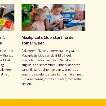
ert
Maakplaats Club start na de
is
zomer weer
ctee keert
Aalsmeer - Na de zomervakantie gaat de
 vijftiende
Maakplaats Club van de Bibliotheek
nd. Het
Amstelland weer van start. Vanaf eind
dag 9
augustus en september kunnen kinderen
Aalsmeer.
vanaf 8 jaar deelnemen aan workshops
st het
waarin zij spelenderwijs kennismaken met
programmeren, robots bouwen, fotografie,
film en...