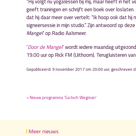
“Hij volgt nu yogalessen bij mij, maar heeft in het
geeft trainingen en schrijft een boek over loslate
dat hij daar meer over vertelt: “Ik hoop ook dat hi
signeersessie in mijn studio.” Zijn antwoord op de
Mangel
’ op Radio Aalsmeer.
‘
Door de Mangel
‘ wordt iedere maandag uitgezon
19.00 uur op Rick FM (Uithoorn). Terugluisteren v
Gepubliceerd: 9 november 2017 om 20:00 uur, geschreven 
« Nieuw programma ‘Ga toch Wegman’
Meer nieuws