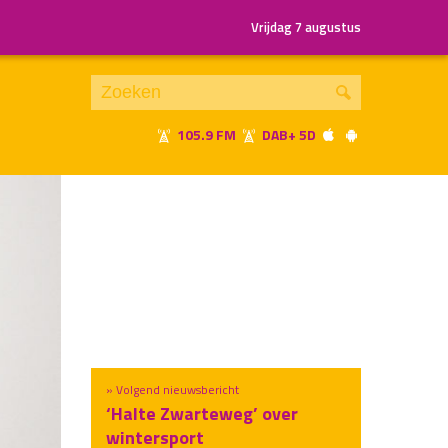
Vrijdag 7 augustus
105.9 FM
DAB+ 5D
Je luistert nu naar
uur 1 van x
«
Vorig uur
Volgend uur
»
» Volgend nieuwsbericht
‘Halte Zwarteweg’ over
wintersport