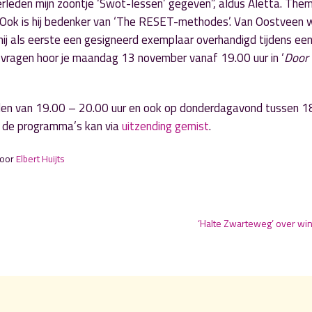
 verleden mijn zoontje ‘Swot-lessen’ gegeven”, aldus Aletta. The
n. Ook is hij bedenker van ‘The RESET-methodes’. Van Oostveen w
j mij als eerste een gesigneerd exemplaar overhandigd tijdens ee
ze vragen hoor je maandag 13 november vanaf 19.00 uur in ‘
Door
den van 19.00 – 20.00 uur en ook op donderdagavond tussen 1
an de programma’s kan via
uitzending gemist
.
door
Elbert Huijts
‘Halte Zwarteweg’ over win