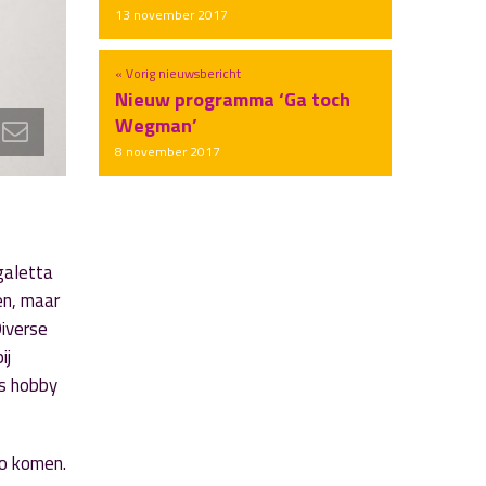
13 november 2017
« Vorig nieuwsbericht
Nieuw programma ‘Ga toch
Wegman’
8 november 2017
galetta
en, maar
Diverse
ij
ls hobby
io komen.