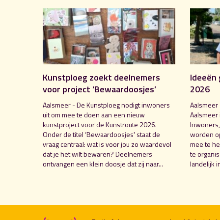
Kunstploeg zoekt deelnemers
Ideeën 
voor project ‘Bewaardoosjes’
2026
Aalsmeer - De Kunstploeg nodigt inwoners
Aalsmeer 
uit om mee te doen aan een nieuw
Aalsmeer 
kunstproject voor de Kunstroute 2026.
Inwoners,
Onder de titel ‘Bewaardoosjes' staat de
worden o
vraag centraal: wat is voor jou zo waardevol
mee te hel
dat je het wilt bewaren? Deelnemers
te organi
ontvangen een klein doosje dat zij naar...
landelijk i