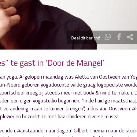
Deel dit bericht!
 te gast in ‘Door de Mangel’
van yoga. Afgelopen maandag was Aletta van Oostveen van Yo
dam-Noord geboren yogadocente wilde graag logopediste word
e sportschool kreeg zij steeds meer met body & mind te maken. 
geleden een eigen yogastudio begonnen. “In de huidige maatschapp
t verandering in aan te kunnen brengen”, aldus Van Oostveen. A
plezier en bezoekt ze met haar kinderen diverse musea.
evonden. Aanstaande maandag zal Gilbert Theman naar de stud