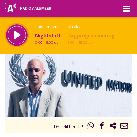
RADIO AALSMEER
Luister live:
Straks:
Nightshift
Dagprogrammering
0.00 - 6.00 uur
6.00 - 18.00 uur
uur 1 van x
Vorig uur
Volgend uur
Inklappen
Deel dit bericht!