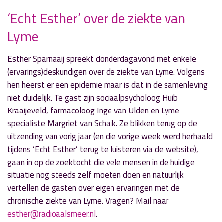
‘Echt Esther’ over de ziekte van
Lyme
» Volgend nieuwsbericht
‘Radio Aalsmeer Politiek’ ontvangt Fransen en
Buisma
Esther Sparnaaij spreekt donderdagavond met enkele
27 november 2017
(ervarings)deskundigen over de ziekte van Lyme. Volgens
hen heerst er een epidemie maar is dat in de samenleving
« Vorig nieuwsbericht
niet duidelijk. Te gast zijn sociaalpsycholoog Huib
Kazim Esen over Japan in 'Halte Zwarteweg'
Kraaijeveld, farmacoloog Inge van Ulden en Lyme
27 november 2017
specialiste Margriet van Schaik. Ze blikken terug op de
uitzending van vorig jaar (en die vorige week werd herhaald
tijdens ‘Echt Esther’ terug te luisteren via de website),
gaan in op de zoektocht die vele mensen in de huidige
situatie nog steeds zelf moeten doen en natuurlijk
vertellen de gasten over eigen ervaringen met de
chronische ziekte van Lyme. Vragen? Mail naar
esther@radioaalsmeer.nl
.