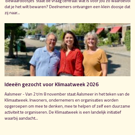
‘Bewaardoosjes' staat de vraag centraal: wat is voor jou zo waardevol
dat je het wilt bewaren? Deelnemers ontvangen een klein doosje dat
zij naar...
Ideeën gezocht voor Klimaatweek 2026
Aalsmeer - Van 2 t/m 8 november staat Aalsmeer in het teken van de
Klimaatweek. Inwoners, ondernemers en organisaties worden
opgeroepen om mee te denken, mee te helpen of zelf een duurzame
activiteit te organiseren. De Klimaatweek is een landelijk initiatief
waarbij aandacht...