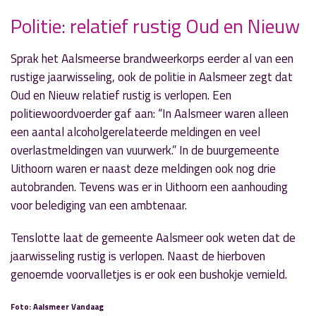
Politie: relatief rustig Oud en Nieuw
Sprak het Aalsmeerse brandweerkorps eerder al van een
» Volgend nieuwsbericht
rustige jaarwisseling, ook de politie in Aalsmeer zegt dat
Staking streekvervoer
Oud en Nieuw relatief rustig is verlopen. Een
4 januari 2018
politiewoordvoerder gaf aan: “In Aalsmeer waren alleen
een aantal alcoholgerelateerde meldingen en veel
« Vorig nieuwsbericht
overlastmeldingen van vuurwerk.” In de buurgemeente
Rustige jaarwisseling voor brandweer
Uithoorn waren er naast deze meldingen ook nog drie
2 januari 2018
autobranden. Tevens was er in Uithoorn een aanhouding
voor belediging van een ambtenaar.
Tenslotte laat de gemeente Aalsmeer ook weten dat de
jaarwisseling rustig is verlopen. Naast de hierboven
genoemde voorvalletjes is er ook een bushokje vernield.
Foto: Aalsmeer Vandaag