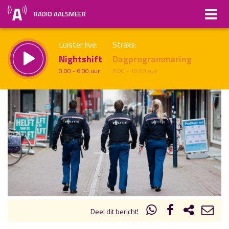
RADIO AALSMEER
Luister live:
Straks:
Nightshift
Dagprogrammering
0.00 - 6.00 uur
6.00 - 10.00 uur
uur 1 van x
Vorig uur
Volgend uur
Inklappen
Deel dit bericht!