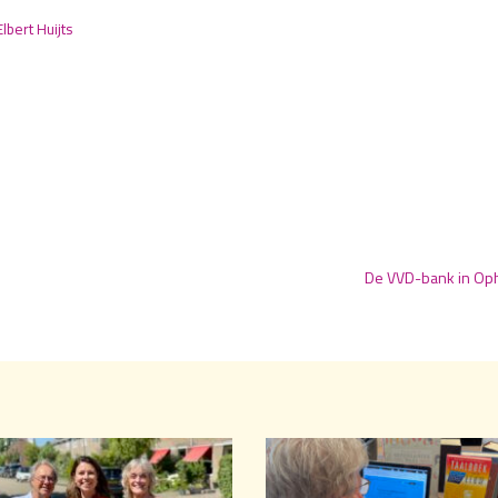
Elbert Huijts
De VVD-bank in Oph