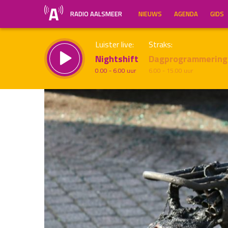
RADIO AALSMEER
NIEUWS
AGENDA
GIDS
Luister live:
Straks:
Nightshift
Dagprogrammering
0.00 - 6.00 uur
6.00 - 15.00 uur
Inklappen