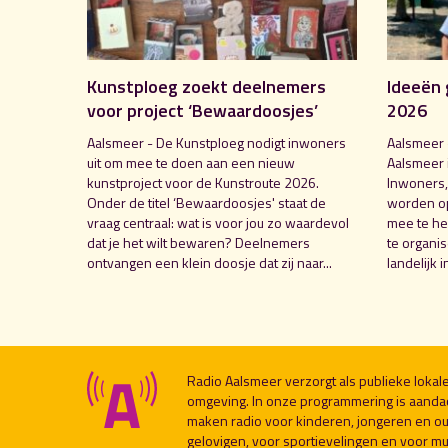
Kunstploeg zoekt deelnemers
Ideeën 
voor project ‘Bewaardoosjes’
2026
Aalsmeer - De Kunstploeg nodigt inwoners
Aalsmeer 
uit om mee te doen aan een nieuw
Aalsmeer 
kunstproject voor de Kunstroute 2026.
Inwoners,
Onder de titel ‘Bewaardoosjes' staat de
worden o
vraag centraal: wat is voor jou zo waardevol
mee te hel
dat je het wilt bewaren? Deelnemers
te organi
ontvangen een klein doosje dat zij naar...
landelijk i
Radio Aalsmeer verzorgt als publieke loka
omgeving. In onze programmering is aanda
maken radio voor kinderen, jongeren en ou
gelovigen, voor sportievelingen en voor muzi