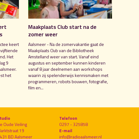
ert
Maakplaats Club start na de
is
zomer weer
ctee keert
Aalsmeer - Na de zomervakantie gaat de
 vijftiende
Maakplaats Club van de Bibliotheek
nd. Het
Amstelland weer van start. Vanaf eind
dag 9
augustus en september kunnen kinderen
Aalsmeer.
vanaf 8 jaar deelnemen aan workshops
st het
waarin zij spelenderwijs kennismaken met
programmeren, robots bouwen, fotografie,
film en...
tudio
Telefoon
e Oude Veiling
0297 - 325858
arktstraat 19
E-mail
431 BD Aalsmeer
info@radioaalsmeer.nl