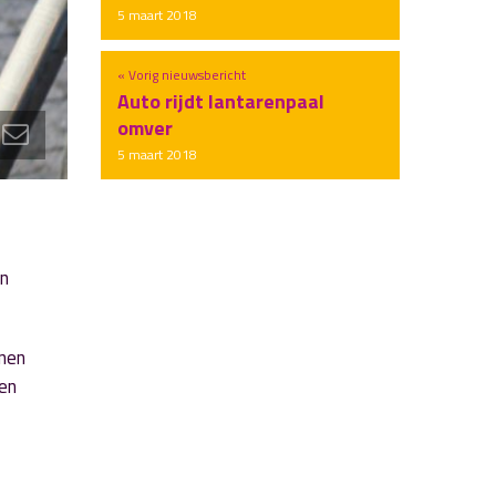
5 maart 2018
« Vorig nieuwsbericht
Auto rijdt lantarenpaal
omver
5 maart 2018
en
nnen
 en