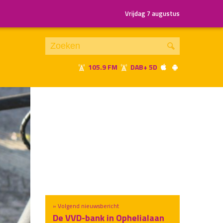
Vrijdag 7 augustus
105.9 FM
DAB+ 5D
Je luistert nu naar
uur 1 van x
«
Vorig uur
Volgend uur
»
» Volgend nieuwsbericht
De VVD-bank in Ophelialaan