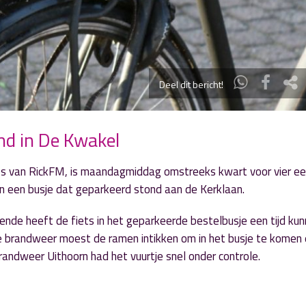
Deel dit bericht!
and in De Kwakel
a’s van RickFM, is maandagmiddag omstreeks kwart voor vier e
 in een busje dat geparkeerd stond aan de Kerklaan.
ende heeft de fiets in het geparkeerde bestelbusje een tijd ku
De brandweer moest de ramen intikken om in het busje te komen
andweer Uithoorn had het vuurtje snel onder controle.