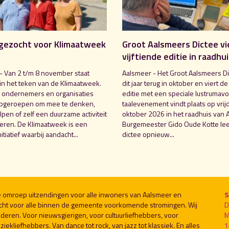
gezocht voor Klimaatweek
Groot Aalsmeers Dictee vi
vijftiende editie in raadhu
- Van 2 t/m 8 november staat
Aalsmeer - Het Groot Aalsmeers Di
in het teken van de Klimaatweek.
dit jaar terug in oktober en viert de
 ondernemers en organisaties
editie met een speciale lustrumavo
pgeroepen om mee te denken,
taalevenement vindt plaats op vrij
pen of zelf een duurzame activiteit
oktober 2026 in het raadhuis van 
seren. De Klimaatweek is een
Burgemeester Gido Oude Kotte lee
nitiatief waarbij aandacht...
dictee opnieuw...
le omroep uitzendingen voor alle inwoners van Aalsmeer en
S
cht voor alle binnen de gemeente voorkomende stromingen. Wij
D
deren. Voor nieuwsgierigen, voor cultuurliefhebbers, voor
M
ekliefhebbers. Van dance tot rock, van jazz tot klassiek. En alles
1