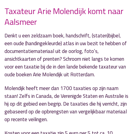
Taxateur Arie Molendijk komt naar
Aalsmeer
» Volgend nieuwsbericht
Kruising Beethovenlaan-Haydnstraat
afgesloten
Denkt u een zeldzaam boek, handschrift, (staten)bijbel,
10 april 2018
een oude (handingekleurde) atlas in uw bezit te hebben of
documentatiemateriaal uit de oorlog, foto’s,
« Vorig nieuwsbericht
ansichtkaarten of prenten? Schroom niet langs te komen
Scholiere aangereden op Zwarteweg
voor een taxatie bij de in den lande bekende taxateur van
9 april 2018
oude boeken Arie Molendijk uit Rotterdam.
Molendijk heeft meer dan 1700 taxaties op zijn naam
staan! Zelfs in Canada, de Verenigde Staten en Australie is
hij op dit gebied een begrip. De taxaties die hij verricht, zijn
gebaseerd op de opbrengsten van vergelijkbaar materiaal
op recente veilingen.
Kosten voor een taxatie zijn 5 euro per 5 tot ca. 10