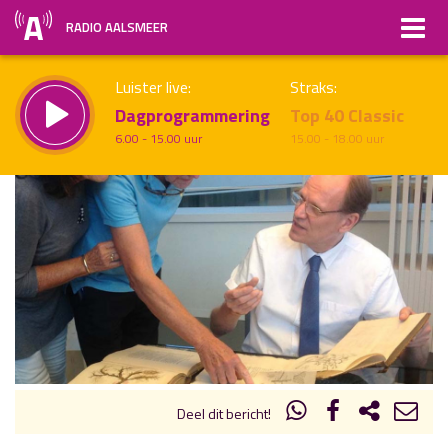
RADIO AALSMEER
Luister live:
Straks:
Dagprogrammering
Top 40 Classic
6.00 - 15.00 uur
15.00 - 18.00 uur
uur 1 van x
Vorig uur
Volgend uur
Inklappen
Deel dit bericht!