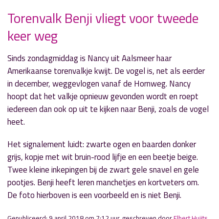
Torenvalk Benji vliegt voor tweede
keer weg
» Volgend nieuwsbericht
Vertel wat voor jou vrijheid betekent
Sinds zondagmiddag is Nancy uit Aalsmeer haar
9 april 2018
Amerikaanse torenvalkje kwijt. De vogel is, net als eerder
in december, weggevlogen vanaf de Hornweg. Nancy
« Vorig nieuwsbericht
hoopt dat het valkje opnieuw gevonden wordt en roept
Sportuitslagen zondag 8 april
iedereen dan ook op uit te kijken naar Benji, zoals de vogel
8 april 2018
heet.
Het signalement luidt: zwarte ogen en baarden donker
grijs, kopje met wit bruin-rood lijfje en een beetje beige.
Twee kleine inkepingen bij de zwart gele snavel en gele
pootjes. Benji heeft leren manchetjes en kortveters om.
De foto hierboven is een voorbeeld en is niet Benji.
Gepubliceerd: 9 april 2018 om 7:12 uur, geschreven door
Elbert Huijts