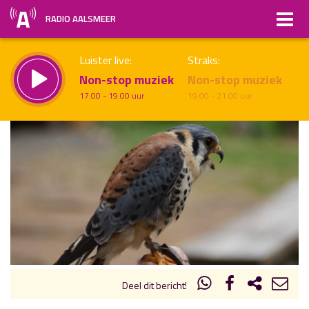
RADIO AALSMEER
Luister live:
Straks:
Non-stop muziek
Non-stop muziek
17.00 - 19.00 uur
19.00 - 21.00 uur
uur 1 van x
Vorig uur
Volgend uur
Inklappen
Deel dit bericht!