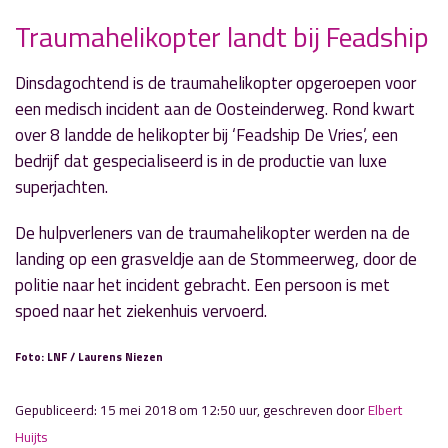
Traumahelikopter landt bij Feadship
Dinsdagochtend is de traumahelikopter opgeroepen voor
» Volgend nieuwsbericht
een medisch incident aan de Oosteinderweg. Rond kwart
Alle basisscholen doen verkeersexamen
over 8 landde de helikopter bij ‘Feadship De Vries’, een
15 mei 2018
bedrijf dat gespecialiseerd is in de productie van luxe
superjachten.
« Vorig nieuwsbericht
Aalsmeerse scholieren scoren het best
De hulpverleners van de traumahelikopter werden na de
15 mei 2018
landing op een grasveldje aan de Stommeerweg, door de
politie naar het incident gebracht. Een persoon is met
spoed naar het ziekenhuis vervoerd.
Foto: LNF / Laurens Niezen
Gepubliceerd: 15 mei 2018 om 12:50 uur, geschreven door
Elbert
Huijts