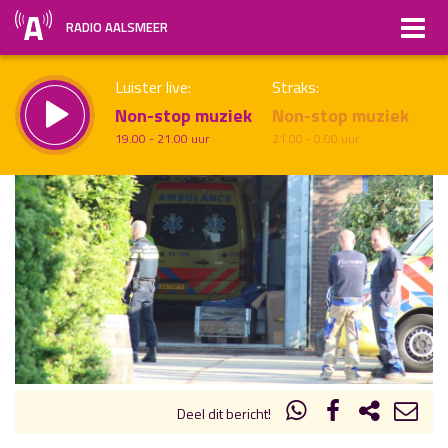
RADIO AALSMEER
Luister live:
Straks:
Non-stop muziek
Non-stop muziek
19.00 - 21.00 uur
21.00 - 0.00 uur
uur 1 van x
Vorig uur
Volgend uur
Inklappen
Deel dit bericht!