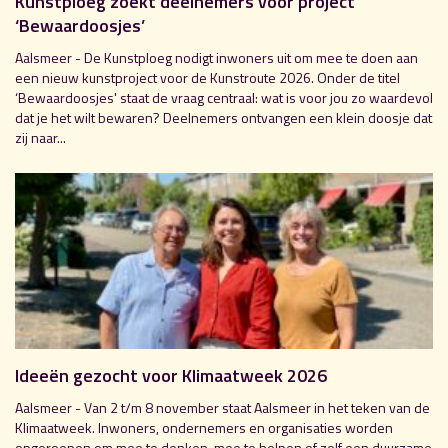
Kunstploeg zoekt deelnemers voor project
‘Bewaardoosjes’
Aalsmeer - De Kunstploeg nodigt inwoners uit om mee te doen aan
een nieuw kunstproject voor de Kunstroute 2026. Onder de titel
‘Bewaardoosjes' staat de vraag centraal: wat is voor jou zo waardevol
dat je het wilt bewaren? Deelnemers ontvangen een klein doosje dat
zij naar...
Ideeën gezocht voor Klimaatweek 2026
Aalsmeer - Van 2 t/m 8 november staat Aalsmeer in het teken van de
Klimaatweek. Inwoners, ondernemers en organisaties worden
opgeroepen om mee te denken, mee te helpen of zelf een duurzame