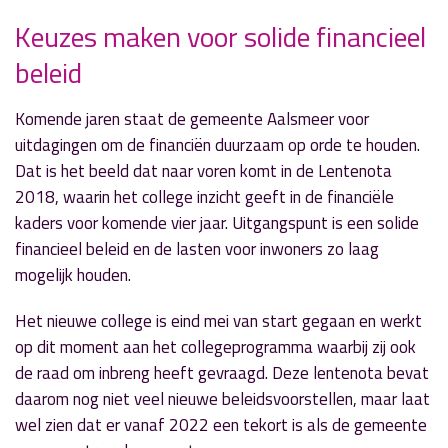
Keuzes maken voor solide financieel
beleid
» Volgend nieuwsbericht
Jongetje vast in boom Seringenpark
Komende jaren staat de gemeente Aalsmeer voor
19 juni 2018
uitdagingen om de financiën duurzaam op orde te houden.
Dat is het beeld dat naar voren komt in de Lentenota
« Vorig nieuwsbericht
2018, waarin het college inzicht geeft in de financiële
Hannah Fokkema nieuwe kinderburgemeester
kaders voor komende vier jaar. Uitgangspunt is een solide
19 juni 2018
financieel beleid en de lasten voor inwoners zo laag
mogelijk houden.
Het nieuwe college is eind mei van start gegaan en werkt
op dit moment aan het collegeprogramma waarbij zij ook
de raad om inbreng heeft gevraagd. Deze lentenota bevat
daarom nog niet veel nieuwe beleidsvoorstellen, maar laat
wel zien dat er vanaf 2022 een tekort is als de gemeente