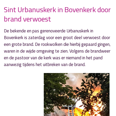
Sint Urbanuskerk in Bovenkerk door
brand verwoest
» Volgend nieuwsbericht
Sportuitslagen zaterdag 15 september
De bekende en pas gerenoveerde Urbanuskerk in
15 september 2018
Bovenkerk is zaterdag voor een groot deel verwoest door
een grote brand. De rookwolken die hierbij gepaard gingen,
« Vorig nieuwsbericht
waren in de wijde omgeving te zien. Volgens de brandweer
John P. in cassatie tegen hogere straf
en de pastoor van de kerk was er niemand in het pand
13 september 2018
aanwezig tijdens het uitbreken van de brand.