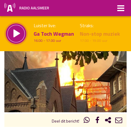
RADIO AALSMEER
Luister live:
Straks:
Ga Toch Wegman
Non-stop muziek
16.00 - 17.00 uur
17.00 - 19.00 uur
uur 1 van x
Vorig uur
Volgend uur
Inklappen
Deel dit bericht!