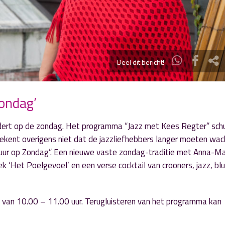
Deel dit bericht!
ondag’
ndert op de zondag. Het programma “Jazz met Kees Regter” schu
tekent overigens niet dat de jazzliefhebbers langer moeten wa
Puur op Zondag”. Een nieuwe vaste zondag-traditie met Anna-Ma
k ‘Het Poelgevoel’ en een verse cocktail van crooners, jazz, bl
van 10.00 – 11.00 uur. Terugluisteren van het programma kan