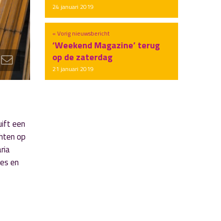
24 januari 2019
« Vorig nieuwsbericht
‘Weekend Magazine’ terug
op de zaterdag
21 januari 2019
ift een
chten op
ria
ues en