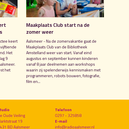
ert
Maakplaats Club start na de
is
zomer weer
ctee keert
Aalsmeer - Na de zomervakantie gaat de
 vijftiende
Maakplaats Club van de Bibliotheek
nd. Het
Amstelland weer van start. Vanaf eind
dag 9
augustus en september kunnen kinderen
Aalsmeer.
vanaf 8 jaar deelnemen aan workshops
st het
waarin zij spelenderwijs kennismaken met
programmeren, robots bouwen, fotografie,
film en...
tudio
Telefoon
e Oude Veiling
0297 - 325858
arktstraat 19
E-mail
431 BD Aalsmeer
info@radioaalsmeer.nl