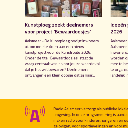
Kunstploeg zoekt deelnemers
Ideeën 
voor project ‘Bewaardoosjes’
2026
Aalsmeer - De Kunstploeg nodigt inwoners
Aalsmeer 
uit om mee te doen aan een nieuw
Aalsmeer 
kunstproject voor de Kunstroute 2026.
Inwoners,
Onder de titel ‘Bewaardoosjes' staat de
worden o
vraag centraal: wat is voor jou zo waardevol
mee te hel
dat je het wilt bewaren? Deelnemers
te organi
ontvangen een klein doosje dat zij naar...
landelijk i
Radio Aalsmeer verzorgt als publieke loka
omgeving. In onze programmering is aanda
maken radio voor kinderen, jongeren en ou
gelovigen, voor sportievelingen en voor muzi