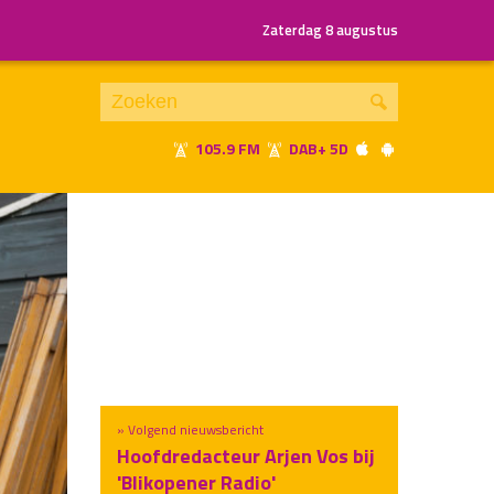
Zaterdag 8 augustus
105.9 FM
DAB+ 5D
Je luistert nu naar
uur 1 van x
«
Vorig uur
Volgend uur
»
» Volgend nieuwsbericht
Hoofdredacteur Arjen Vos bij
'Blikopener Radio'