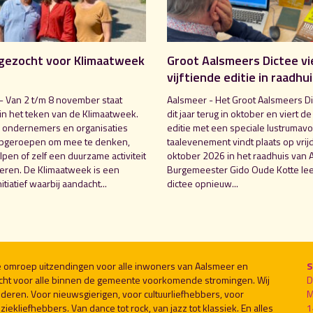
gezocht voor Klimaatweek
Groot Aalsmeers Dictee vi
vijftiende editie in raadhu
- Van 2 t/m 8 november staat
Aalsmeer - Het Groot Aalsmeers Di
in het teken van de Klimaatweek.
dit jaar terug in oktober en viert de
 ondernemers en organisaties
editie met een speciale lustrumavo
pgeroepen om mee te denken,
taalevenement vindt plaats op vrij
pen of zelf een duurzame activiteit
oktober 2026 in het raadhuis van 
seren. De Klimaatweek is een
Burgemeester Gido Oude Kotte lee
nitiatief waarbij aandacht...
dictee opnieuw...
le omroep uitzendingen voor alle inwoners van Aalsmeer en
S
cht voor alle binnen de gemeente voorkomende stromingen. Wij
D
deren. Voor nieuwsgierigen, voor cultuurliefhebbers, voor
M
ekliefhebbers. Van dance tot rock, van jazz tot klassiek. En alles
1