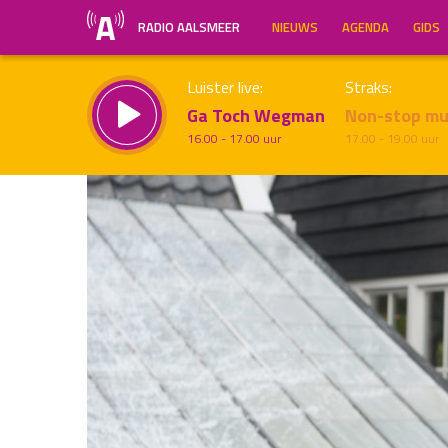
RADIO AALSMEER
NIEUWS
AGENDA
GIDS
Luister live:
Straks:
Ga Toch Wegman
Non-stop mu
16.00 - 17.00 uur
17.00 - 19.00 uur
Inklappen