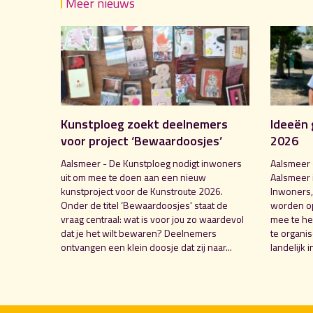
Meer nieuws
Kunstploeg zoekt deelnemers
Ideeën 
voor project ‘Bewaardoosjes’
2026
Aalsmeer - De Kunstploeg nodigt inwoners
Aalsmeer 
uit om mee te doen aan een nieuw
Aalsmeer 
kunstproject voor de Kunstroute 2026.
Inwoners,
Onder de titel ‘Bewaardoosjes' staat de
worden o
vraag centraal: wat is voor jou zo waardevol
mee te hel
dat je het wilt bewaren? Deelnemers
te organi
ontvangen een klein doosje dat zij naar...
landelijk i