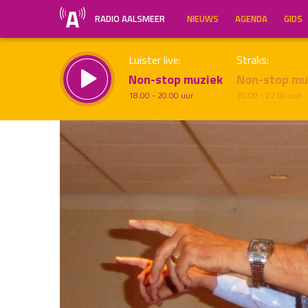
RADIO AALSMEER
NIEUWS
AGENDA
GIDS
Luister live:
Straks:
Non-stop muziek
Non-stop mu
18.00 - 20.00 uur
20.00 - 22.00 uur
Inklappen