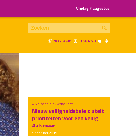
Vrijdag 7 augustus
105.9 FM
DAB+ 5D
Je luistert nu naar
uur 1 van x
«
Vorig uur
Volgend uur
»
» Volgend nieuwsbericht
Nieuw veiligheidsbeleid stelt
prioriteiten voor een veilig
Aalsmeer
5 februari 2019