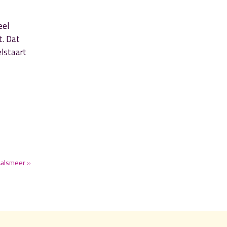
eel
t. Dat
elstaart
 Aalsmeer »