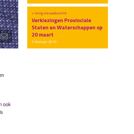
« Vorig nieuwsbericht
Verkiezingen Provinciale
Staten en Waterschappen op
20 maart
5 februari 2019
en
n ook
ls