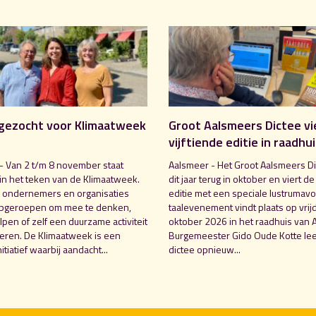
gezocht voor Klimaatweek
Groot Aalsmeers Dictee vi
vijftiende editie in raadhu
- Van 2 t/m 8 november staat
Aalsmeer - Het Groot Aalsmeers Di
in het teken van de Klimaatweek.
dit jaar terug in oktober en viert de
 ondernemers en organisaties
editie met een speciale lustrumavo
pgeroepen om mee te denken,
taalevenement vindt plaats op vrij
pen of zelf een duurzame activiteit
oktober 2026 in het raadhuis van 
seren. De Klimaatweek is een
Burgemeester Gido Oude Kotte lee
nitiatief waarbij aandacht...
dictee opnieuw...