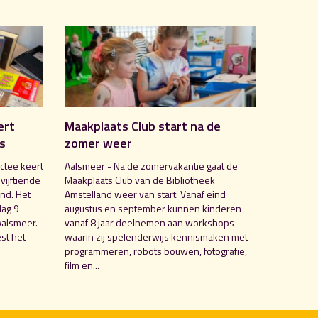
ert
Maakplaats Club start na de
is
zomer weer
ctee keert
Aalsmeer - Na de zomervakantie gaat de
 vijftiende
Maakplaats Club van de Bibliotheek
nd. Het
Amstelland weer van start. Vanaf eind
dag 9
augustus en september kunnen kinderen
Aalsmeer.
vanaf 8 jaar deelnemen aan workshops
st het
waarin zij spelenderwijs kennismaken met
programmeren, robots bouwen, fotografie,
film en...