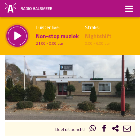
RADIO AALSMEER
Luister live:
Straks:
Non-stop muziek
Nightshift
21.00 - 0.00 uur
0.00 - 6.00 uur
uur 1 van x
Vorig uur
Volgend uur
Inklappen
Deel dit bericht!