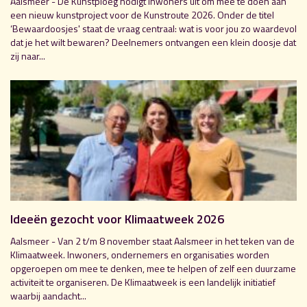
Aalsmeer - De Kunstploeg nodigt inwoners uit om mee te doen aan
een nieuw kunstproject voor de Kunstroute 2026. Onder de titel
‘Bewaardoosjes' staat de vraag centraal: wat is voor jou zo waardevol
dat je het wilt bewaren? Deelnemers ontvangen een klein doosje dat
zij naar...
Ideeën gezocht voor Klimaatweek 2026
Aalsmeer - Van 2 t/m 8 november staat Aalsmeer in het teken van de
Klimaatweek. Inwoners, ondernemers en organisaties worden
opgeroepen om mee te denken, mee te helpen of zelf een duurzame
activiteit te organiseren. De Klimaatweek is een landelijk initiatief
waarbij aandacht...