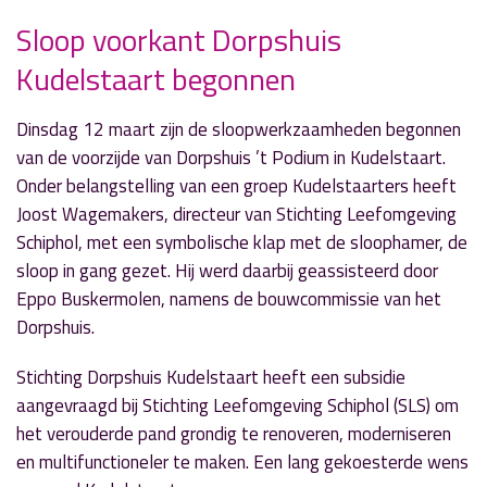
Sloop voorkant Dorpshuis
Kudelstaart begonnen
» Volgend nieuwsbericht
'Dag van je Leven' laat kwetsbaarste groep
ontspannen
Dinsdag 12 maart zijn de sloopwerkzaamheden begonnen
12 maart 2019
van de voorzijde van Dorpshuis ’t Podium in Kudelstaart.
Onder belangstelling van een groep Kudelstaarters heeft
« Vorig nieuwsbericht
Joost Wagemakers, directeur van Stichting Leefomgeving
Petra Houwling afdelingskampioene
Schiphol, met een symbolische klap met de sloophamer, de
12 maart 2019
sloop in gang gezet. Hij werd daarbij geassisteerd door
Eppo Buskermolen, namens de bouwcommissie van het
Dorpshuis.
Stichting Dorpshuis Kudelstaart heeft een subsidie
aangevraagd bij Stichting Leefomgeving Schiphol (SLS) om
het verouderde pand grondig te renoveren, moderniseren
en multifunctioneler te maken. Een lang gekoesterde wens