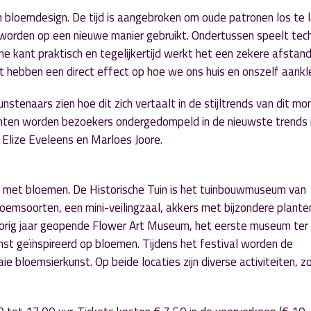
 in bloemdesign. De tijd is aangebroken om oude patronen los te 
orden op een nieuwe manier gebruikt. Ondertussen speelt tec
ne kant praktisch en tegelijkertijd werkt het een zekere afstand
t hebben een direct effect op hoe we ons huis en onszelf aankl
stenaars zien hoe dit zich vertaalt in de stijltrends van dit mo
ten worden bezoekers ondergedompeld in de nieuwste trends 
 Elize Eveleens en Marloes Joore.
n met bloemen. De Historische Tuin is het tuinbouwmuseum van
oemsoorten, een mini-veilingzaal, akkers met bijzondere plante
 vorig jaar geopende Flower Art Museum, het eerste museum ter
st geïnspireerd op bloemen. Tijdens het festival worden de
bloemsierkunst. Op beide locaties zijn diverse activiteiten, zo