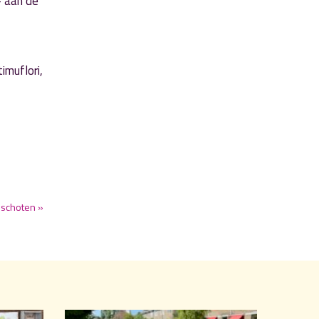
- aan de
imuflori,
eschoten »