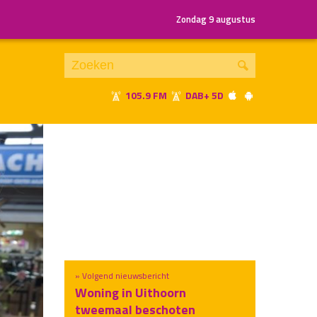
Zondag 9 augustus
105.9 FM
DAB+ 5D
Je luistert nu naar
uur 1 van x
«
Vorig uur
Volgend uur
»
» Volgend nieuwsbericht
Woning in Uithoorn
tweemaal beschoten