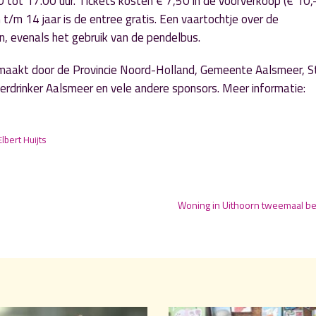
0 tot 17.00 uur. Tickets kosten € 7,50 in de voorverkoop (€ 10,
 t/m 14 jaar is de entree gratis. Een vaartochtje over de
n, evenals het gebruik van de pendelbus.
aakt door de Provincie Noord-Holland, Gemeente Aalsmeer, St
rdrinker Aalsmeer en vele andere sponsors. Meer informatie:
Elbert Huijts
Woning in Uithoorn tweemaal b