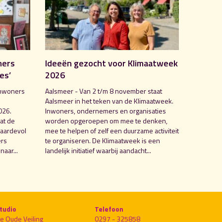
mers
Ideeën gezocht voor Klimaatweek
es’
2026
inwoners
Aalsmeer - Van 2 t/m 8 november staat
Aalsmeer in het teken van de Klimaatweek.
026.
Inwoners, ondernemers en organisaties
at de
worden opgeroepen om mee te denken,
waardevol
mee te helpen of zelf een duurzame activiteit
ers
te organiseren. De Klimaatweek is een
naar...
landelijk initiatief waarbij aandacht...
tudio
Telefoon
e Oude Veiling
0297 - 325858