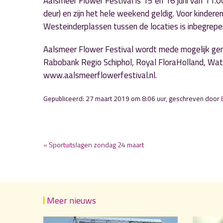
Aalsmeer Flower Festival is 15 en 16 juni van 11.0
deur) en zijn het hele weekend geldig. Voor kinderen
Westeinderplassen tussen de locaties is inbegrepe
Aalsmeer Flower Festival wordt mede mogelijk gem
Rabobank Regio Schiphol, Royal FloraHolland, Wate
www.aalsmeerflowerfestival.nl.
Gepubliceerd: 27 maart 2019 om 8:06 uur, geschreven door
« Sportuitslagen zondag 24 maart
Meer nieuws