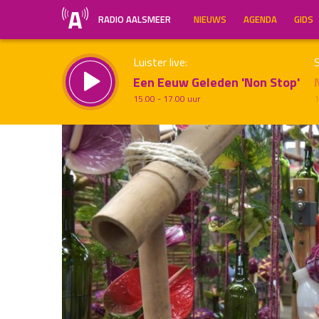
RADIO AALSMEER
NIEUWS
AGENDA
GIDS
Luister live:
S
Een Eeuw Geleden 'Non Stop'
15.00 - 17.00 uur
1
Inklappen