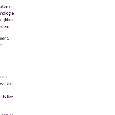
laten en
hnologie
elijkheid
eden.
ment.
in
n en
 wereld
als live