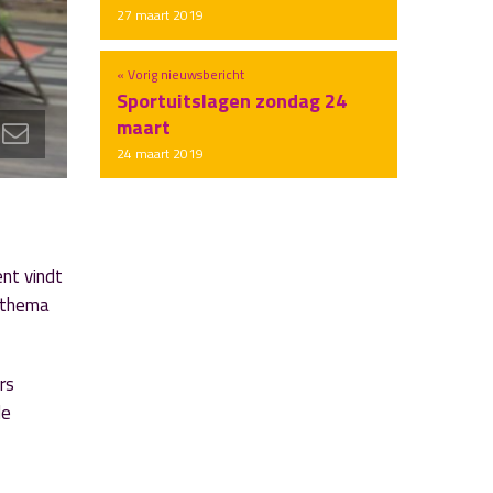
27 maart 2019
« Vorig nieuwsbericht
Sportuitslagen zondag 24
maart
24 maart 2019
nt vindt
t thema
rs
de