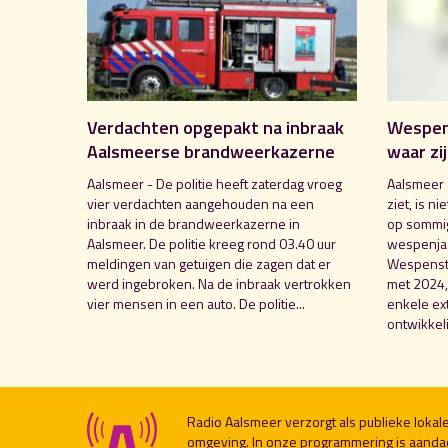
Verdachten opgepakt na inbraak
Wespent
Aalsmeerse brandweerkazerne
waar zi
Aalsmeer - De politie heeft zaterdag vroeg
Aalsmeer 
vier verdachten aangehouden na een
ziet, is n
inbraak in de brandweerkazerne in
op sommig
Aalsmeer. De politie kreeg rond 03.40 uur
wespenjaa
meldingen van getuigen die zagen dat er
Wespensti
werd ingebroken. Na de inbraak vertrokken
met 2024,
vier mensen in een auto. De politie...
enkele e
ontwikkeli
Radio Aalsmeer verzorgt als publieke loka
omgeving. In onze programmering is aanda