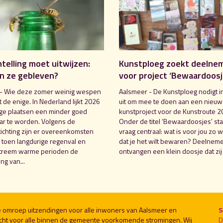
elling moet uitwijzen:
Kunstploeg zoekt deelne
jn ze gebleven?
voor project ‘Bewaardoosj
- Wie deze zomer weinig wespen
Aalsmeer - De Kunstploeg nodigt 
iet de enige. In Nederland lijkt 2026
uit om mee te doen aan een nieuw
e plaatsen een minder goed
kunstproject voor de Kunstroute 2
r te worden. Volgens de
Onder de titel ‘Bewaardoosjes' sta
chting zijn er overeenkomsten
vraag centraal: wat is voor jou zo 
 toen langdurige regenval en
dat je het wilt bewaren? Deelnem
xtreem warme perioden de
ontvangen een klein doosje dat zij 
ng van...
le omroep uitzendingen voor alle inwoners van Aalsmeer en
S
cht voor alle binnen de gemeente voorkomende stromingen. Wij
D