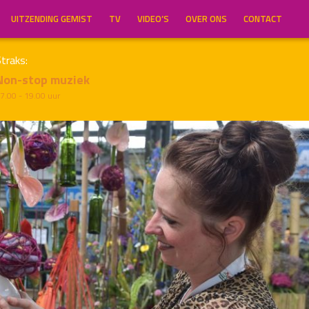
UITZENDING GEMIST
TV
VIDEO’S
OVER ONS
CONTACT
traks:
Non-stop muziek
7.00 - 19.00 uur