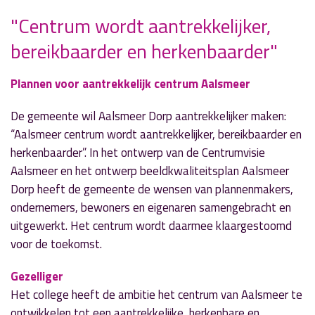
"Centrum wordt aantrekkelijker,
bereikbaarder en herkenbaarder"
» Volgend nieuwsbericht
Sportuitslagen zaterdag 25 mei
Plannen voor aantrekkelijk centrum Aalsmeer
25 mei 2019
De gemeente wil Aalsmeer Dorp aantrekkelijker maken:
“Aalsmeer centrum wordt aantrekkelijker, bereikbaarder en
« Vorig nieuwsbericht
Fikse brand in schutting Baanvak
herkenbaarder”. In het ontwerp van de Centrumvisie
24 mei 2019
Aalsmeer en het ontwerp beeldkwaliteitsplan Aalsmeer
Dorp heeft de gemeente de wensen van plannenmakers,
ondernemers, bewoners en eigenaren samengebracht en
uitgewerkt. Het centrum wordt daarmee klaargestoomd
voor de toekomst.
Gezelliger
Het college heeft de ambitie het centrum van Aalsmeer te
ontwikkelen tot een aantrekkelijke, herkenbare en