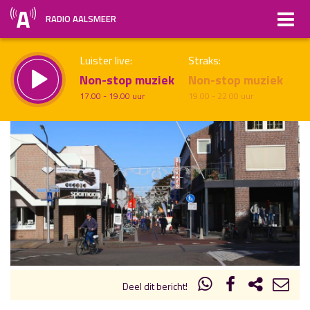
RADIO AALSMEER
Luister live:
Straks:
Non-stop muziek
Non-stop muziek
17.00 - 19.00 uur
19.00 - 22.00 uur
uur 1 van x
Vorig uur
Volgend uur
Inklappen
Deel dit bericht!