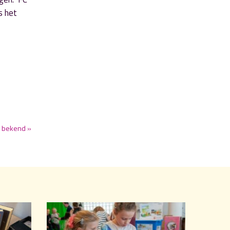
s het
r bekend »