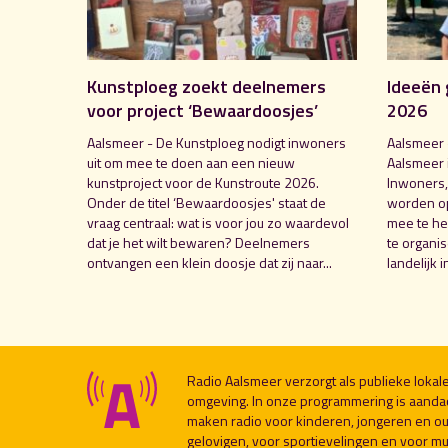
Kunstploeg zoekt deelnemers
Ideeën 
voor project ‘Bewaardoosjes’
2026
Aalsmeer - De Kunstploeg nodigt inwoners
Aalsmeer 
uit om mee te doen aan een nieuw
Aalsmeer 
kunstproject voor de Kunstroute 2026.
Inwoners,
Onder de titel ‘Bewaardoosjes' staat de
worden o
vraag centraal: wat is voor jou zo waardevol
mee te hel
dat je het wilt bewaren? Deelnemers
te organi
ontvangen een klein doosje dat zij naar...
landelijk i
Radio Aalsmeer verzorgt als publieke loka
omgeving. In onze programmering is aanda
maken radio voor kinderen, jongeren en ou
gelovigen, voor sportievelingen en voor muzi