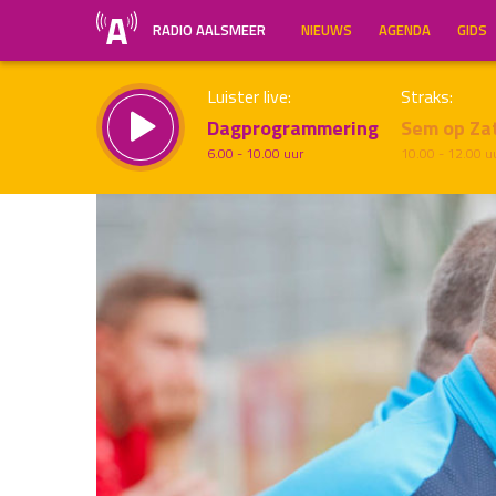
RADIO AALSMEER
NIEUWS
AGENDA
GIDS
Luister live:
Straks:
Dagprogrammering
Sem op Za
6.00 - 10.00 uur
10.00 - 12.00 u
Inklappen