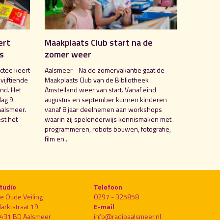
ert
Maakplaats Club start na de
is
zomer weer
ctee keert
Aalsmeer - Na de zomervakantie gaat de
 vijftiende
Maakplaats Club van de Bibliotheek
nd. Het
Amstelland weer van start. Vanaf eind
dag 9
augustus en september kunnen kinderen
Aalsmeer.
vanaf 8 jaar deelnemen aan workshops
st het
waarin zij spelenderwijs kennismaken met
programmeren, robots bouwen, fotografie,
film en...
tudio
Telefoon
e Oude Veiling
0297 - 325858
arktstraat 19
E-mail
431 BD Aalsmeer
info@radioaalsmeer.nl