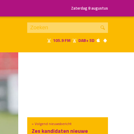
Zaterdag 8 augustus
105.9 FM
DAB+ 5D
Je luistert nu naar
uur 1 van x
«
Vorig uur
Volgend uur
»
» Volgend nieuwsbericht
Zes kandidaten nieuwe