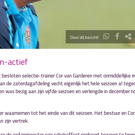
Deel dit bericht!
n-actief
esloten selectie-trainer Cor van Garderen met onmiddellijke in
n de zaterdagafdeling vecht eigenlijk het hele seizoen al tege
n was bezig aan zijn vijfde seizoen en verlengde in december no
r waarnemen tot het einde van dit seizoen. Het bestuur en Cor
 zijn vertrek.
 van de oefenmeester een schokeffect probeert teweeg te bre