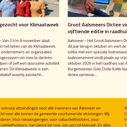
gezocht voor Klimaatweek
Groot Aalsmeers Dictee vi
vijftiende editie in raadhu
- Van 2 t/m 8 november staat
Aalsmeer - Het Groot Aalsmeers Di
in het teken van de Klimaatweek.
dit jaar terug in oktober en viert de
 ondernemers en organisaties
editie met een speciale lustrumavo
pgeroepen om mee te denken,
taalevenement vindt plaats op vrij
pen of zelf een duurzame activiteit
oktober 2026 in het raadhuis van 
seren. De Klimaatweek is een
Burgemeester Gido Oude Kotte lee
nitiatief waarbij aandacht...
dictee opnieuw...
le omroep uitzendingen voor alle inwoners van Aalsmeer en
S
cht voor alle binnen de gemeente voorkomende stromingen. Wij
D
deren. Voor nieuwsgierigen, voor cultuurliefhebbers, voor
M
ekliefhebbers. Van dance tot rock, van jazz tot klassiek. En alles
1