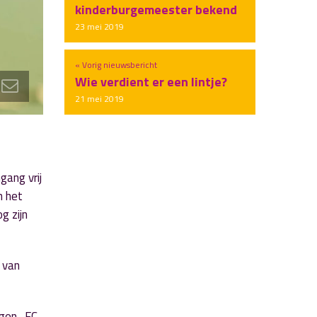
kinderburgemeester bekend
23 mei 2019
« Vorig nieuwsbericht
Wie verdient er een lintje?
21 mei 2019
gang vrij
n het
g zijn
 van
ngen. FC