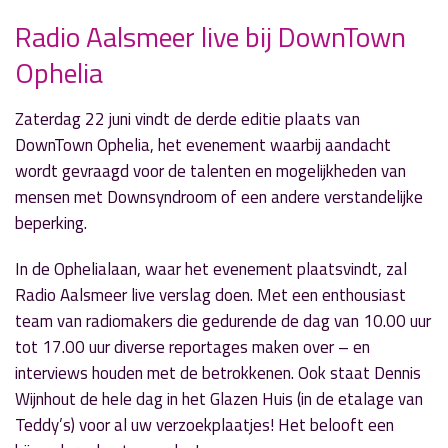
Radio Aalsmeer live bij DownTown
Ophelia
» Volgend nieuwsbericht
'Jan en Jansen Live' vanuit Hoofddorp
17 juni 2019
Zaterdag 22 juni vindt de derde editie plaats van
DownTown Ophelia, het evenement waarbij aandacht
« Vorig nieuwsbericht
wordt gevraagd voor de talenten en mogelijkheden van
Schoolvoetbal en DownTown Ophelia bij 'Let's
mensen met Downsyndroom of een andere verstandelijke
Go'
beperking.
17 juni 2019
In de Ophelialaan, waar het evenement plaatsvindt, zal
Radio Aalsmeer live verslag doen. Met een enthousiast
team van radiomakers die gedurende de dag van 10.00 uur
tot 17.00 uur diverse reportages maken over – en
interviews houden met de betrokkenen. Ook staat Dennis
Wijnhout de hele dag in het Glazen Huis (in de etalage van
Teddy’s) voor al uw verzoekplaatjes! Het belooft een