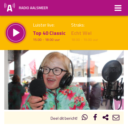
RADIO AALSMEER
Luister live:
Straks:
Top 40 Classic
Echt Wel
15.00 - 18.00 uur
18.00 - 19.00 uur
uur 1 van x
Vorig uur
Volgend uur
Inklappen
Deel dit bericht!