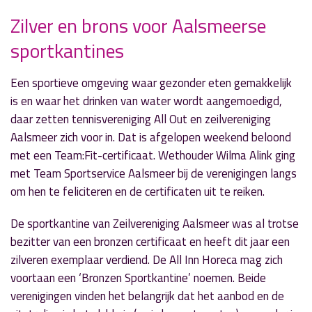
Zilver en brons voor Aalsmeerse
sportkantines
» Volgend nieuwsbericht
Veilig en verantwoord het water op
2 juli 2019
Een sportieve omgeving waar gezonder eten gemakkelijk
is en waar het drinken van water wordt aangemoedigd,
« Vorig nieuwsbericht
daar zetten tennisvereniging All Out en zeilvereniging
Eikenprocessierupsen: Aalsmeer al weer
Aalsmeer zich voor in. Dat is afgelopen weekend beloond
schoon!
met een Team:Fit-certificaat. Wethouder Wilma Alink ging
2 juli 2019
met Team Sportservice Aalsmeer bij de verenigingen langs
om hen te feliciteren en de certificaten uit te reiken.
De sportkantine van Zeilvereniging Aalsmeer was al trotse
bezitter van een bronzen certificaat en heeft dit jaar een
zilveren exemplaar verdiend. De All Inn Horeca mag zich
voortaan een ‘Bronzen Sportkantine’ noemen. Beide
verenigingen vinden het belangrijk dat het aanbod en de