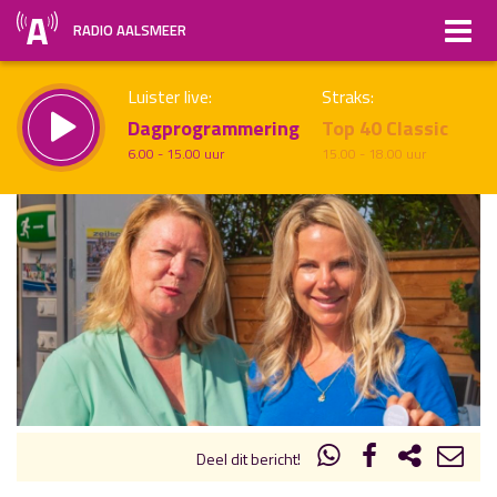
RADIO AALSMEER
Luister live:
Straks:
Dagprogrammering
Top 40 Classic
6.00 - 15.00 uur
15.00 - 18.00 uur
uur 1 van x
Vorig uur
Volgend uur
Inklappen
Deel dit bericht!