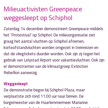
Milieuactivisten Greenpeace
weggesleept op Schiphol
» Volgend nieuwsbericht
Sportuitslagen zaterdag 14 december
14 december 2019
Zaterdag 14 december demonstreert Greenpeace middels
het ‘Protestival’ op Schiphol. De milieuorganisatie ziet
« Vorig nieuwsbericht
graag het aantal vluchten op Schiphol afnemen,
Meerlandencheque voor 17 Aalsmeerse
korteafstandvluchten worden omgezet in treinreizen en
organisaties
dat de vliegtickets duurder worden. Ook zijn zij tegen het
13 december 2019
gebruik van Lelystad Airport voor vakantievluchten. Ook zijn
er demonstranten van de klimaatgroep Extinction
Rebellion aanwezig.
Weggesleept
De demonstratie begon bij Schiphol Plaza, maar
verplaatste zich rond 11.00 uur naar binnen. De
burgemeester van de Haarlemmermeer Marianne