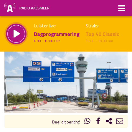
RADIO AALSMEER
Luister live:
Straks:
Dagprogrammering
Top 40 Classic
6.00 - 15.00 uur
15.00 - 18.00 uur
uur 1 van x
Vorig uur
Volgend uur
Inklappen
Deel dit bericht!