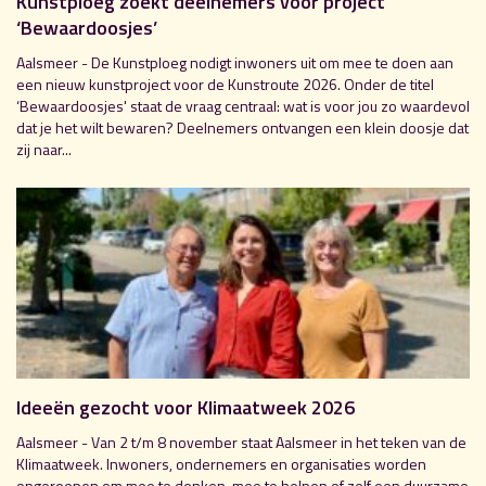
Kunstploeg zoekt deelnemers voor project
‘Bewaardoosjes’
Aalsmeer - De Kunstploeg nodigt inwoners uit om mee te doen aan
een nieuw kunstproject voor de Kunstroute 2026. Onder de titel
‘Bewaardoosjes' staat de vraag centraal: wat is voor jou zo waardevol
dat je het wilt bewaren? Deelnemers ontvangen een klein doosje dat
zij naar...
Ideeën gezocht voor Klimaatweek 2026
Aalsmeer - Van 2 t/m 8 november staat Aalsmeer in het teken van de
Klimaatweek. Inwoners, ondernemers en organisaties worden
opgeroepen om mee te denken, mee te helpen of zelf een duurzame