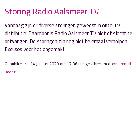
Storing Radio Aalsmeer TV
Vandaag zijn er diverse storingen geweest in onze TV
» Volgend nieuwsbericht
distributie. Daardoor is Radio Aalsmeer TV niet of slecht te
Kinderboerderij decor voor oefening brandweer
ontvangen. De storingen zijn nog niet helemaal verholpen.
14 januari 2020
Excuses voor het ongemak!
« Vorig nieuwsbericht
Gepubliceerd: 14 januari 2020 om 17:36 uur, geschreven door
Lennart
Sportuitslagen 11 en 12 januari
Bader
12 januari 2020