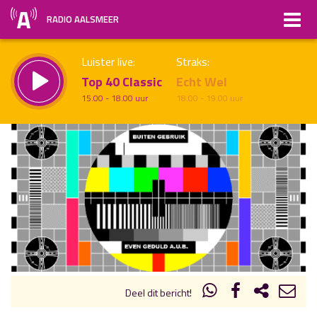
RADIO AALSMEER
Luister live:
Straks:
Top 40 Classic
Echt Wel
15.00 - 18.00 uur
18.00 - 19.00 uur
uur 1 van x
Vorig uur
Volgend uur
Inklappen
Deel dit bericht!