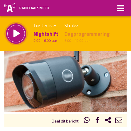
RADIO AALSMEER
Luister live:
Straks:
Nightshift
Dagprogrammering
0.00 - 6.00 uur
6.00 - 10.00 uur
uur 1 van x
Vorig uur
Volgend uur
Inklappen
Deel dit bericht!