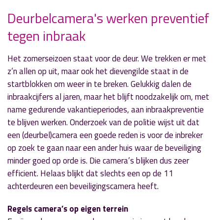
Deurbelcamera's werken preventief
tegen inbraak
» Volgend nieuwsbericht
Een sociale huurwoning zoeken verandert
Het zomerseizoen staat voor de deur. We trekken er met
27 mei 2020
z’n allen op uit, maar ook het dievengilde staat in de
startblokken om weer in te breken. Gelukkig dalen de
« Vorig nieuwsbericht
inbraakcijfers al jaren, maar het blijft noodzakelijk om, met
Column Truus Oudendijk: "Kaartclub"
name gedurende vakantieperiodes, aan inbraakpreventie
27 mei 2020
te blijven werken. Onderzoek van de politie wijst uit dat
een (deurbel)camera een goede reden is voor de inbreker
op zoek te gaan naar een ander huis waar de beveiliging
minder goed op orde is. Die camera’s blijken dus zeer
efficient. Helaas blijkt dat slechts een op de 11
achterdeuren een beveiligingscamera heeft.
Regels camera’s op eigen terrein