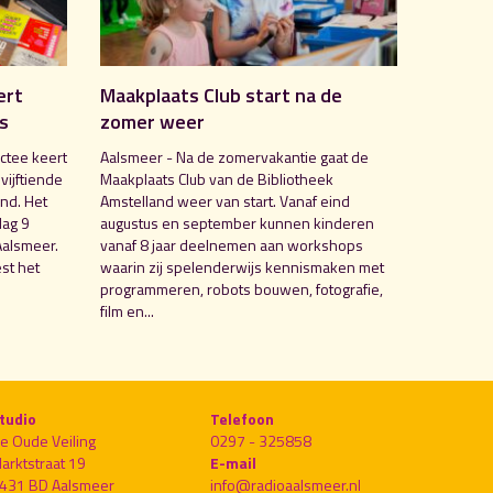
ert
Maakplaats Club start na de
is
zomer weer
ctee keert
Aalsmeer - Na de zomervakantie gaat de
 vijftiende
Maakplaats Club van de Bibliotheek
nd. Het
Amstelland weer van start. Vanaf eind
dag 9
augustus en september kunnen kinderen
Aalsmeer.
vanaf 8 jaar deelnemen aan workshops
st het
waarin zij spelenderwijs kennismaken met
programmeren, robots bouwen, fotografie,
film en...
tudio
Telefoon
e Oude Veiling
0297 - 325858
arktstraat 19
E-mail
431 BD Aalsmeer
info@radioaalsmeer.nl