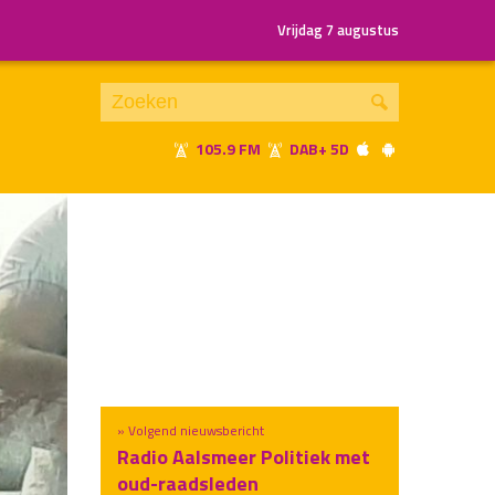
Vrijdag 7 augustus
105.9 FM
DAB+ 5D
Je luistert nu naar
uur 1 van x
«
Vorig uur
Volgend uur
»
» Volgend nieuwsbericht
Radio Aalsmeer Politiek met
oud-raadsleden