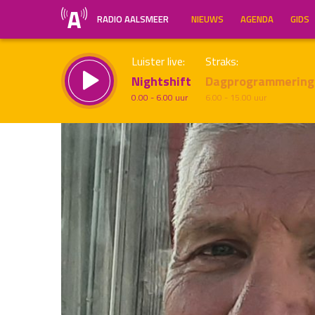
RADIO AALSMEER
NIEUWS
AGENDA
GIDS
Luister live:
Straks:
Nightshift
Dagprogrammering
0.00 - 6.00 uur
6.00 - 15.00 uur
Inklappen