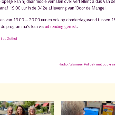
opelijk kan hij daar mooie verhalen over vertellen”, aldus Van d
anaf 19.00 uur in de 342
e
aflevering van ‘Door de Mangel’.
den van 19.00 – 20.00 uur en ook op donderdagavond tussen 1
an de programma’s kan via
uitzending gemist
.
r
Ilse Zethof
Radio Aalsmeer Politiek met oud-ra