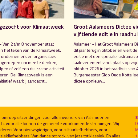
gezocht voor Klimaatweek
Groot Aalsmeers Dictee vi
vijftiende editie in raadhu
- Van 2 t/m 8 november staat
Aalsmeer - Het Groot Aalsmeers Di
in het teken van de Klimaatweek.
dit jaar terug in oktober en viert de
 ondernemers en organisaties
editie met een speciale lustrumavo
pgeroepen om mee te denken,
taalevenement vindt plaats op vrij
pen of zelf een duurzame activiteit
oktober 2026 in het raadhuis van 
seren. De Klimaatweek is een
Burgemeester Gido Oude Kotte lee
nitiatief waarbij aandacht...
dictee opnieuw...
le omroep uitzendingen voor alle inwoners van Aalsmeer en
S
cht voor alle binnen de gemeente voorkomende stromingen. Wij
D
deren. Voor nieuwsgierigen, voor cultuurliefhebbers, voor
M
ekliefhebbers. Van dance tot rock, van jazz tot klassiek. En alles
1