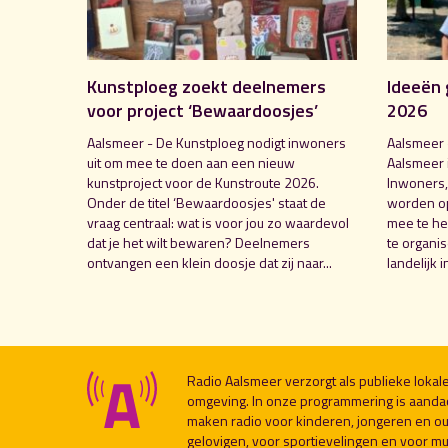
Kunstploeg zoekt deelnemers
Ideeën 
voor project ‘Bewaardoosjes’
2026
Aalsmeer - De Kunstploeg nodigt inwoners
Aalsmeer 
uit om mee te doen aan een nieuw
Aalsmeer 
kunstproject voor de Kunstroute 2026.
Inwoners,
Onder de titel ‘Bewaardoosjes' staat de
worden o
vraag centraal: wat is voor jou zo waardevol
mee te hel
dat je het wilt bewaren? Deelnemers
te organi
ontvangen een klein doosje dat zij naar...
landelijk i
Radio Aalsmeer verzorgt als publieke loka
omgeving. In onze programmering is aanda
maken radio voor kinderen, jongeren en ou
gelovigen, voor sportievelingen en voor muzi