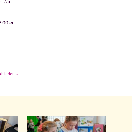
er Wal.
8.00 en
adsleden »