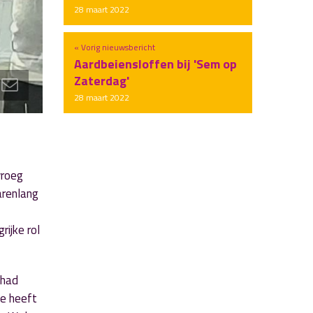
28 maart 2022
« Vorig nieuwsbericht
Aardbeiensloffen bij 'Sem op
Zaterdag'
28 maart 2022
vroeg
arenlang
ijke rol
 had
ie heeft