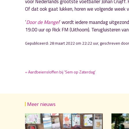
voor Nederlands grootste voetballer Johan Cruijff. H
Of dat ook gaat lukken, horen we volgende week v
‘
Door de Mangel
‘ wordt iedere maandag uitgezon
19.00 uur op Rick FM (Uithoorn). Terugluisteren v
Gepubliceerd: 28 maart 2022 om 22:22 uur, geschreven doo
« Aardbeiensloffen bij 'Sem op Zaterdag'
Meer nieuws