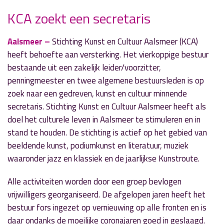
KCA zoekt een secretaris
» Volgend nieuwsbericht
Aalsmeer –
Stichting Kunst en Cultuur Aalsmeer (KCA)
Polderbaan vijf dagen buiten gebruik
heeft behoefte aan versterking. Het vierkoppige bestuur
6 oktober 2022
bestaande uit een zakelijk leider/voorzitter,
penningmeester en twee algemene bestuursleden is op
« Vorig nieuwsbericht
zoek naar een gedreven, kunst en cultuur minnende
Dag van de Leerkracht in Aalsmeer en
secretaris. Stichting Kunst en Cultuur Aalsmeer heeft als
Kudelstaart
doel het culturele leven in Aalsmeer te stimuleren en in
5 oktober 2022
stand te houden. De stichting is actief op het gebied van
beeldende kunst, podiumkunst en literatuur, muziek
waaronder jazz en klassiek en de jaarlijkse Kunstroute.
Alle activiteiten worden door een groep bevlogen
vrijwilligers georganiseerd. De afgelopen jaren heeft het
bestuur fors ingezet op vernieuwing op alle fronten en is
daar ondanks de moeilijke coronajaren goed in geslaagd.