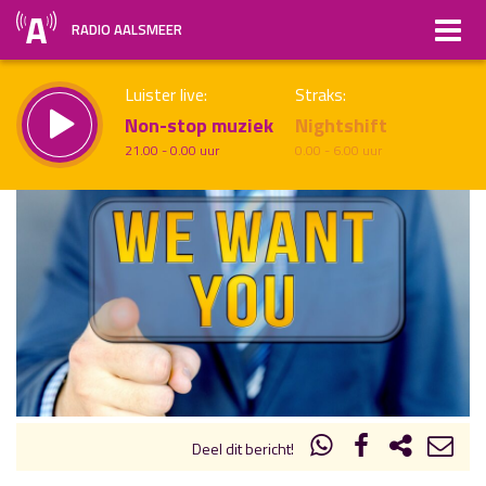
RADIO AALSMEER
Luister live:
Straks:
Non-stop muziek
Nightshift
21.00 - 0.00 uur
0.00 - 6.00 uur
uur 1 van x
Vorig uur
Volgend uur
Inklappen
Deel dit bericht!