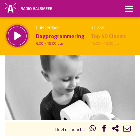
RADIO AALSMEER
Luister live:
Straks:
Dagprogrammering
Top 40 Classic
6.00 - 15.00 uur
15.00 - 18.00 uur
uur 1 van x
Vorig uur
Volgend uur
Inklappen
Deel dit bericht!