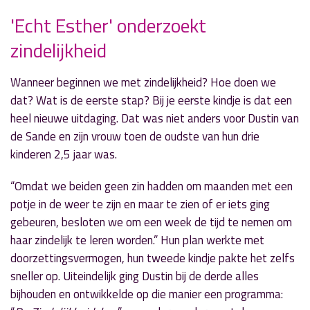
'Echt Esther' onderzoekt
» Volgend nieuwsbericht
zindelijkheid
Donderdagavond extra lange 'Aalsmeer by
Night'
7 februari 2023
Wanneer beginnen we met zindelijkheid? Hoe doen we
dat? Wat is de eerste stap? Bij je eerste kindje is dat een
« Vorig nieuwsbericht
heel nieuwe uitdaging. Dat was niet anders voor Dustin van
'Radio Aalsmeer Politiek': ontwikkelingen
de Sande en zijn vrouw toen de oudste van hun drie
Kudelstaart en terugblik raadsvergadering
kinderen 2,5 jaar was.
2 februari 2023
“Omdat we beiden geen zin hadden om maanden met een
potje in de weer te zijn en maar te zien of er iets ging
gebeuren, besloten we om een week de tijd te nemen om
haar zindelijk te leren worden.” Hun plan werkte met
doorzettingsvermogen, hun tweede kindje pakte het zelfs
sneller op. Uiteindelijk ging Dustin bij de derde alles
bijhouden en ontwikkelde op die manier een programma: