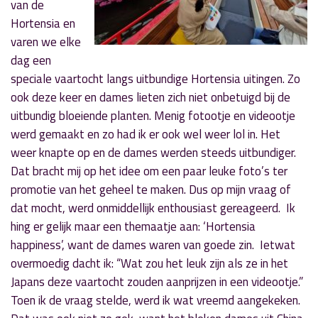
van de
Hortensia en
varen we elke
dag een
speciale vaartocht langs uitbundige Hortensia uitingen. Zo
ook deze keer en dames lieten zich niet onbetuigd bij de
uitbundig bloeiende planten. Menig fotootje en videootje
werd gemaakt en zo had ik er ook wel weer lol in. Het
weer knapte op en de dames werden steeds uitbundiger.
Dat bracht mij op het idee om een paar leuke foto’s ter
promotie van het geheel te maken. Dus op mijn vraag of
dat mocht, werd onmiddellijk enthousiast gereageerd. Ik
hing er gelijk maar een themaatje aan: ‘Hortensia
happiness’, want de dames waren van goede zin. Ietwat
overmoedig dacht ik: “Wat zou het leuk zijn als ze in het
Japans deze vaartocht zouden aanprijzen in een videootje.”
Toen ik de vraag stelde, werd ik wat vreemd aangekeken.