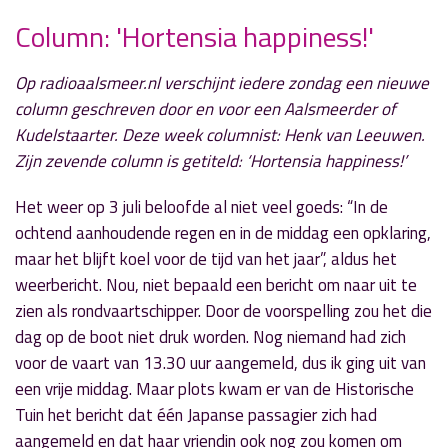
Column: 'Hortensia happiness!'
» Volgend nieuwsbericht
Op radioaalsmeer.nl verschijnt iedere zondag een nieuwe
Amstelveen en Aalsmeer willen minder
column geschreven door en voor een Aalsmeerder of
brugopeningen in spits
Kudelstaarter. Deze week columnist: Henk van Leeuwen.
15 juli 2024
Zijn zevende column is getiteld: ‘Hortensia happiness!’
« Vorig nieuwsbericht
Het weer op 3 juli beloofde al niet veel goeds: “In de
Derde explosie in Uithoorn: getuigen gezocht
ochtend aanhoudende regen en in de middag een opklaring,
12 juli 2024
maar het blijft koel voor de tijd van het jaar”, aldus het
weerbericht. Nou, niet bepaald een bericht om naar uit te
zien als rondvaartschipper. Door de voorspelling zou het die
dag op de boot niet druk worden. Nog niemand had zich
voor de vaart van 13.30 uur aangemeld, dus ik ging uit van
een vrije middag. Maar plots kwam er van de Historische
Tuin het bericht dat één Japanse passagier zich had
aangemeld en dat haar vriendin ook nog zou komen om