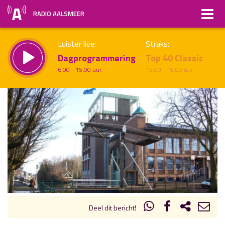
RADIO AALSMEER
Luister live:
Straks:
Dagprogrammering
Top 40 Classic
6.00 - 15.00 uur
15.00 - 18.00 uur
uur 1 van x
Vorig uur
Volgend uur
Inklappen
Deel dit bericht!