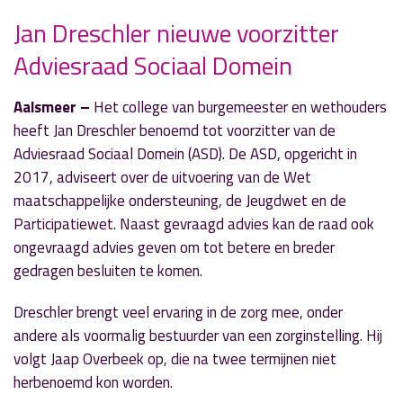
Jan Dreschler nieuwe voorzitter
» Volgend nieuwsbericht
Adviesraad Sociaal Domein
Club Amstelring opent deuren tijdens Week van
de Ontmoeting
17 september 2024
Aalsmeer –
Het college van burgemeester en wethouders
heeft Jan Dreschler benoemd tot voorzitter van de
« Vorig nieuwsbericht
Adviesraad Sociaal Domein (ASD). De ASD, opgericht in
Werkzaamheden aan waterleiding
2017, adviseert over de uitvoering van de Wet
Stommeerkade van start
maatschappelijke ondersteuning, de Jeugdwet en de
17 september 2024
Participatiewet. Naast gevraagd advies kan de raad ook
ongevraagd advies geven om tot betere en breder
gedragen besluiten te komen.
Dreschler brengt veel ervaring in de zorg mee, onder
andere als voormalig bestuurder van een zorginstelling. Hij
volgt Jaap Overbeek op, die na twee termijnen niet
herbenoemd kon worden.