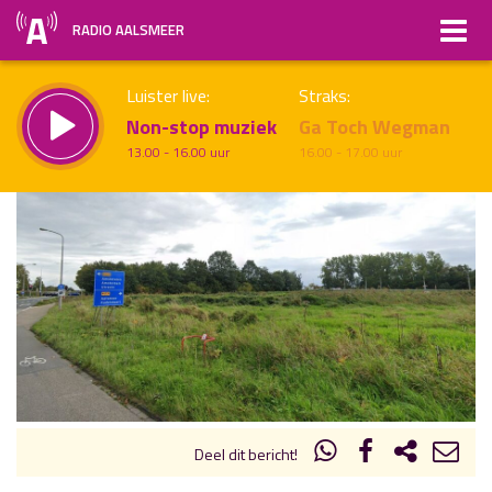
RADIO AALSMEER
Luister live:
Straks:
Non-stop muziek
Ga Toch Wegman
13.00 - 16.00 uur
16.00 - 17.00 uur
uur 1 van x
Vorig uur
Volgend uur
Inklappen
Deel dit bericht!