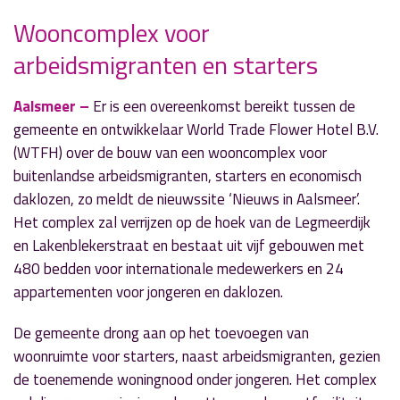
Wooncomplex voor
arbeidsmigranten en starters
» Volgend nieuwsbericht
Sportuitslagen za. 21 en zo. 22 september
21 september 2024
Aalsmeer –
Er is een overeenkomst bereikt tussen de
gemeente en ontwikkelaar World Trade Flower Hotel B.V.
« Vorig nieuwsbericht
(WTFH) over de bouw van een wooncomplex voor
Straatnamen van Farregatters voor
buitenlandse arbeidsmigranten, starters en economisch
Oosteindedriehoek
daklozen, zo meldt de nieuwssite ‘Nieuws in Aalsmeer’.
20 september 2024
Het complex zal verrijzen op de hoek van de Legmeerdijk
en Lakenblekerstraat en bestaat uit vijf gebouwen met
480 bedden voor internationale medewerkers en 24
appartementen voor jongeren en daklozen.
De gemeente drong aan op het toevoegen van
woonruimte voor starters, naast arbeidsmigranten, gezien
de toenemende woningnood onder jongeren. Het complex