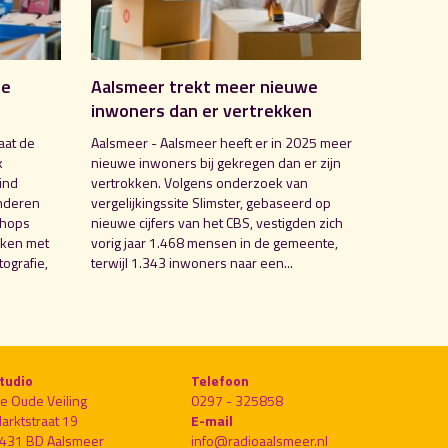
de
Aalsmeer trekt meer nieuwe
inwoners dan er vertrekken
aat de
Aalsmeer - Aalsmeer heeft er in 2025 meer
k
nieuwe inwoners bij gekregen dan er zijn
ind
vertrokken. Volgens onderzoek van
nderen
vergelijkingssite Slimster, gebaseerd op
shops
nieuwe cijfers van het CBS, vestigden zich
aken met
vorig jaar 1.468 mensen in de gemeente,
ografie,
terwijl 1.343 inwoners naar een...
tudio
Telefoon
e Oude Veiling
0297 - 325858
arktstraat 19
E-mail
431 BD Aalsmeer
info@radioaalsmeer.nl