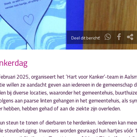
Deel dit bericht!
ankerdag
ebruari 2025, organiseert het ‘Hart voor Kanker’-team in Aals
tie willen ze aandacht geven aan iedereen in de gemeenschap di
en bij diverse locaties, waaronder het gemeentehuis, buurthuize
olgens aan paarse linten gehangen in het gemeentehuis, als sy
r hebben, hebben gehad of aan de ziekte zijn overleden.
hun steun te tonen of dierbaren te herdenken. Iedereen kan mee
de steunbetuiging. Inwoners worden gevraagd hun hartjes vóór 1