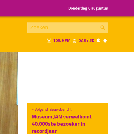
Donderdag 6 augustus
105.9 FM
DAB+ 5D
Je luistert nu naar
uur 1 van x
«
Vorig uur
Volgend uur
»
» Volgend nieuwsbericht
Museum JAN verwelkomt
40.000ste bezoeker in
recordjaar