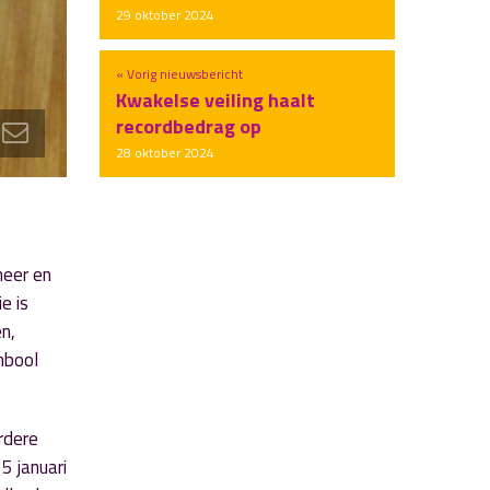
29 oktober 2024
« Vorig nieuwsbericht
Kwakelse veiling haalt
recordbedrag op
28 oktober 2024
meer en
e is
n,
mbool
rdere
5 januari