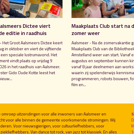
alsmeers Dictee viert
Maakplaats Club start na 
de editie in raadhuis
zomer weer
- Het Groot Aalsmeers Dictee keert
Aalsmeer - Na de zomervakantie g
rug in oktober en viert de vijftiende
Maakplaats Club van de Bibliothee
t een speciale lustrumavond. Het
Amstelland weer van start. Vanaf e
ent vindt plaats op vrijdag 9
augustus en september kunnen ki
026 in het raadhuis van Aalsmeer.
vanaf 8 jaar deelnemen aan work
ter Gido Oude Kotte leest het
waarin zij spelenderwijs kennism
ieuw...
programmeren, robots bouwen, fot
film en...
le omroep uitzendingen voor alle inwoners van Aalsmeer en
S
cht voor alle binnen de gemeente voorkomende stromingen. Wij
D
deren. Voor nieuwsgierigen, voor cultuurliefhebbers, voor
M
ekliefhebbers. Van dance tot rock, van jazz tot klassiek. En alles
1