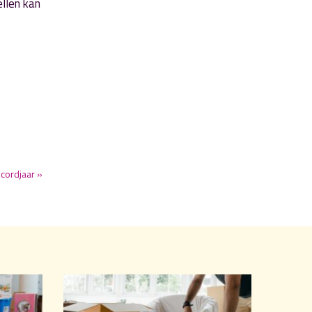
ellen kan
cordjaar »