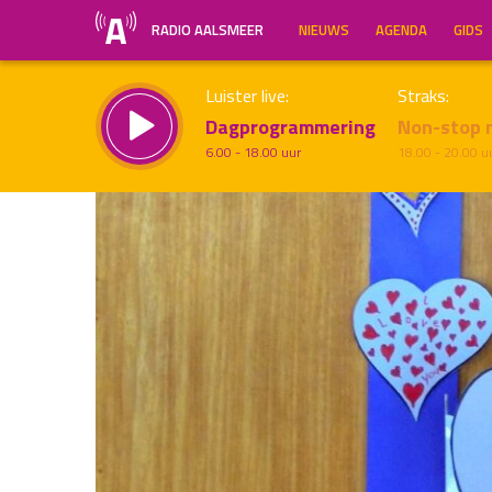
RADIO AALSMEER
NIEUWS
AGENDA
GIDS
Luister live:
Straks:
Dagprogrammering
Non-stop 
6.00 - 18.00 uur
18.00 - 20.00 u
Inklappen