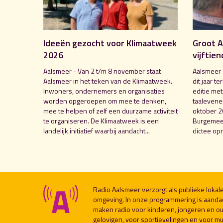
Ideeën gezocht voor Klimaatweek
Groot A
2026
vijftien
Aalsmeer - Van 2 t/m 8 november staat
Aalsmeer 
Aalsmeer in het teken van de Klimaatweek.
dit jaar te
Inwoners, ondernemers en organisaties
editie me
worden opgeroepen om mee te denken,
taalevenem
mee te helpen of zelf een duurzame activiteit
oktober 2
te organiseren. De Klimaatweek is een
Burgemees
landelijk initiatief waarbij aandacht...
dictee opn
Radio Aalsmeer verzorgt als publieke loka
omgeving. In onze programmering is aanda
maken radio voor kinderen, jongeren en ou
gelovigen, voor sportievelingen en voor muzi