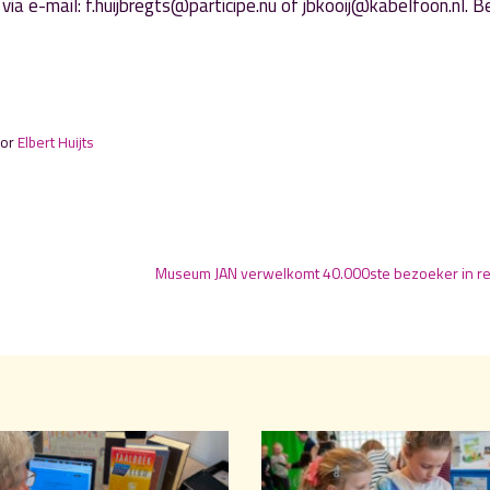
 via e-mail: f.huijbregts@participe.nu of jbkooij@kabelfoon.nl. B
oor
Elbert Huijts
Museum JAN verwelkomt 40.000ste bezoeker in re