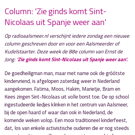
Column: 'Zie ginds komt Sint-
Nicolaas uit Spanje weer aan'
» Volgend nieuwsbericht
Sportuitslagen zondag 24 november
Op radioaalsmeer.nl verschijnt iedere zondag een nieuwe
24 november 2024
column geschreven door en voor een Aalsmeerder of
Kudelstaarter. Deze week de 88e column van Ernst de
« Vorig nieuwsbericht
Jong:
‘Zie ginds komt Sint-Nicolaas uit Spanje weer aan’.
Sportuitslagen zaterdag 23 november
23 november 2024
De goedheiligman man, maar met name ook de gróótste
kindervriend, is afgelopen zaterdag weer in Nederland
aangekomen. Fatima, Moos, Hakim, Marietje, Bram en
Kees zingen Sint-Nicolaas uit volle borst toe. De op school
ingestudeerde liedjes klinken in het centrum van Aalsmeer,
bij de open haard of waar dan ook in Nederland, de
komende weken volop. Een mooi traditioneel kinderfeest,
dat, los van enkele activistische ouderen die er nog steeds