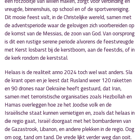
een rotzooitje van willen maken, zorgt voor verbinding en
vreugde, binnenshuis, op school en of de sportvereniging.
Dit mooie feest valt, in de Christelijke wereld, samen met
de adventsperiode waar de gelovigen zich voorbereiden op
de komst van de Messias, de zoon van God. Van oorsprong
is dit een rustige serene periode alvorens de feestvreugde
met Kerst losbarst bij de kerstboom, aan de feestdis, of in
de kerk rondom de kerststal.
Helaas is de realiteit anno 2024 toch wel wat anders. Sla
de krant open en je leest dat Rusland weer 120 raketten
en 90 drones naar Oekraïne heeft gestuurd, dat Iran,
samen met terroristische organisaties zoals Hezbollah en
Hamas overleggen hoe ze het Joodse volk en de
Israëlische staat kunnen vernietigen en, zoals dat helaas in
die regio gaat, Israël doorgaat met het bombarderen van
de Gazastrook, Libanon, en andere plekken in de regio. Oog
om oog, tand om tand. De vrede lijkt verder weg dan ooit.