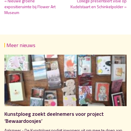
« Nieuwe groene
College presenteert visie op
expositieruimte bij Flower Art
Kudelstaart en Schinkelpolder »
Museum
Meer nieuws
Kunstploeg zoekt deelnemers voor project
‘Bewaardoosjes’
Aalsmeer - De Kunstploeg nodigt inwoners uit om mee te doen aan