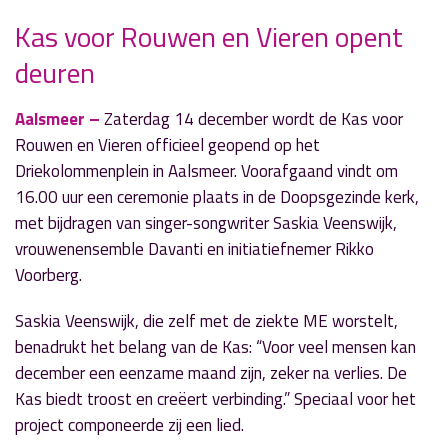
Kas voor Rouwen en Vieren opent
» Volgend nieuwsbericht
deuren
College presenteert visie op Kudelstaart en
Schinkelpolder
11 december 2024
Aalsmeer –
Zaterdag 14 december wordt de Kas voor
Rouwen en Vieren officieel geopend op het
« Vorig nieuwsbericht
Driekolommenplein in Aalsmeer. Voorafgaand vindt om
Nieuwe groene expositieruimte bij Flower Art
16.00 uur een ceremonie plaats in de Doopsgezinde kerk,
Museum
met bijdragen van singer-songwriter Saskia Veenswijk,
10 december 2024
vrouwenensemble Davanti en initiatiefnemer Rikko
Voorberg.
Saskia Veenswijk, die zelf met de ziekte ME worstelt,
benadrukt het belang van de Kas: “Voor veel mensen kan
december een eenzame maand zijn, zeker na verlies. De
Kas biedt troost en creëert verbinding.” Speciaal voor het
project componeerde zij een lied.