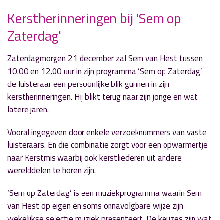
Kerstherinneringen bij 'Sem op
Zaterdag'
» Volgend nieuwsbericht
Theo de Kruijf in ‘Door de Mangel’
Zaterdagmorgen 21 december zal Sem van Hest tussen
17 december 2024
10.00 en 12.00 uur in zijn programma ‘Sem op Zaterdag’
de luisteraar een persoonlijke blik gunnen in zijn
« Vorig nieuwsbericht
kerstherinneringen. Hij blikt terug naar zijn jonge en wat
'Echt Esther' over sepsis
latere jaren.
11 december 2024
Vooral ingegeven door enkele verzoeknummers van vaste
luisteraars. En die combinatie zorgt voor een opwarmertje
naar Kerstmis waarbij ook kerstliederen uit andere
werelddelen te horen zijn.
‘Sem op Zaterdag’ is een muziekprogramma waarin Sem
van Hest op eigen en soms onnavolgbare wijze zijn
wekelijkse selectie muziek presenteert. De keuzes zijn wat