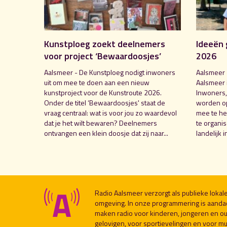
Kunstploeg zoekt deelnemers
Ideeën 
voor project ‘Bewaardoosjes’
2026
Aalsmeer - De Kunstploeg nodigt inwoners
Aalsmeer 
uit om mee te doen aan een nieuw
Aalsmeer 
kunstproject voor de Kunstroute 2026.
Inwoners,
Onder de titel ‘Bewaardoosjes' staat de
worden o
vraag centraal: wat is voor jou zo waardevol
mee te hel
dat je het wilt bewaren? Deelnemers
te organi
ontvangen een klein doosje dat zij naar...
landelijk i
Radio Aalsmeer verzorgt als publieke loka
omgeving. In onze programmering is aanda
maken radio voor kinderen, jongeren en ou
gelovigen, voor sportievelingen en voor muzi