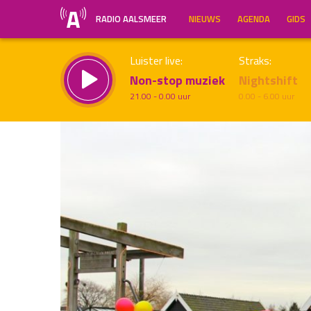
RADIO AALSMEER
NIEUWS
AGENDA
GIDS
Luister live:
Straks:
Non-stop muziek
Nightshift
21.00 - 0.00 uur
0.00 - 6.00 uur
Inklappen