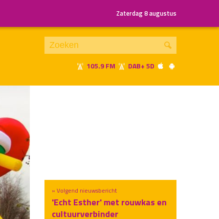
Zaterdag 8 augustus
105.9 FM
DAB+ 5D
Je luistert nu naar
uur 1 van x
«
Vorig uur
Volgend uur
»
» Volgend nieuwsbericht
'Echt Esther' met rouwkas en
cultuurverbinder