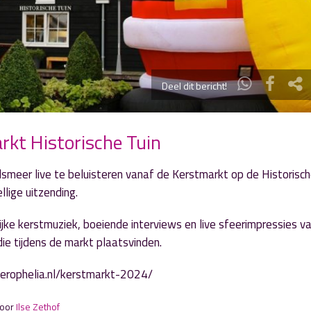
Deel dit bericht!
rkt Historische Tuin
meer live te beluisteren vanaf de Kerstmarkt op de Historisch
lige uitzending.
jke kerstmuziek, boeiende interviews en live sfeerimpressies v
ie tijdens de markt plaatsvinden.
eerophelia.nl/kerstmarkt-2024/
door
Ilse Zethof