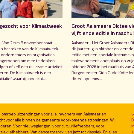
gezocht voor Klimaatweek
Groot Aalsmeers Dictee vi
vijftiende editie in raadhu
- Van 2 t/m 8 november staat
Aalsmeer - Het Groot Aalsmeers Di
in het teken van de Klimaatweek.
dit jaar terug in oktober en viert de
 ondernemers en organisaties
editie met een speciale lustrumavo
pgeroepen om mee te denken,
taalevenement vindt plaats op vrij
pen of zelf een duurzame activiteit
oktober 2026 in het raadhuis van 
seren. De Klimaatweek is een
Burgemeester Gido Oude Kotte lee
nitiatief waarbij aandacht...
dictee opnieuw...
le omroep uitzendingen voor alle inwoners van Aalsmeer en
S
cht voor alle binnen de gemeente voorkomende stromingen. Wij
D
deren. Voor nieuwsgierigen, voor cultuurliefhebbers, voor
M
ekliefhebbers. Van dance tot rock, van jazz tot klassiek. En alles
1