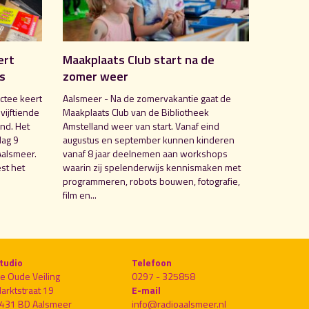
ert
Maakplaats Club start na de
is
zomer weer
ctee keert
Aalsmeer - Na de zomervakantie gaat de
 vijftiende
Maakplaats Club van de Bibliotheek
nd. Het
Amstelland weer van start. Vanaf eind
dag 9
augustus en september kunnen kinderen
Aalsmeer.
vanaf 8 jaar deelnemen aan workshops
st het
waarin zij spelenderwijs kennismaken met
programmeren, robots bouwen, fotografie,
film en...
tudio
Telefoon
e Oude Veiling
0297 - 325858
arktstraat 19
E-mail
431 BD Aalsmeer
info@radioaalsmeer.nl