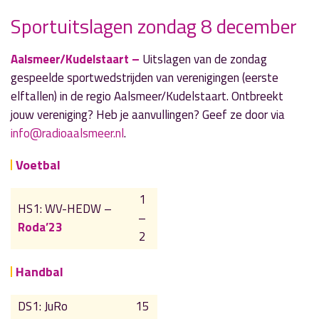
Sportuitslagen zondag 8 december
» Volgend nieuwsbericht
Aalsmeer/Kudelstaart –
Uitslagen van de zondag
Kerststukjes maken en kleurwedstrijd Aalsmeer
gespeelde sportwedstrijden van verenigingen (eerste
Centrum
elftallen) in de regio Aalsmeer/Kudelstaart. Ontbreekt
10 december 2024
jouw vereniging? Heb je aanvullingen? Geef ze door via
info@radioaalsmeer.nl
.
« Vorig nieuwsbericht
Column 'Lieve Gido': Goede voornemens
Voetbal
8 december 2024
1
HS1: WV-HEDW –
–
Roda’23
2
Handbal
DS1: JuRo
15