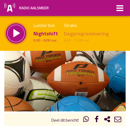
RADIO AALSMEER
Luister live:
Straks:
Nightshift
Dagprogrammering
0.00 - 6.00 uur
6.00 - 15.00 uur
uur 1 van x
Vorig uur
Volgend uur
Inklappen
Deel dit bericht!