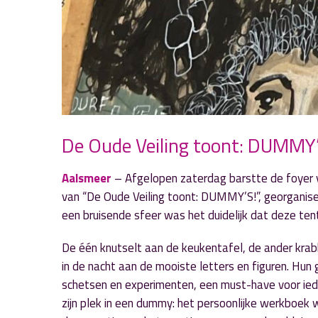
De Oude Veiling toont: DUMMY
Aalsmeer
– Afgelopen zaterdag barstte de foyer van
van “De Oude Veiling toont: DUMMY’S!”, georgani
een bruisende sfeer was het duidelijk dat deze tent
De één knutselt aan de keukentafel, de ander krab
in de nacht aan de mooiste letters en figuren. Hu
schetsen en experimenten, een must-have voor iede
zijn plek in een dummy: het persoonlijke werkboek w