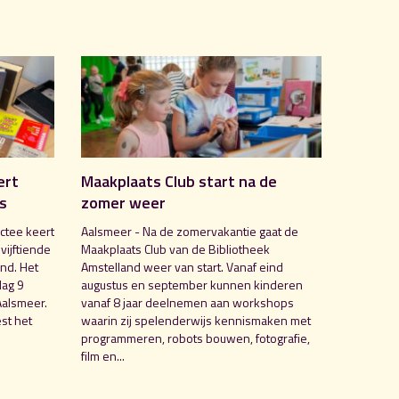
ert
Maakplaats Club start na de
is
zomer weer
ctee keert
Aalsmeer - Na de zomervakantie gaat de
 vijftiende
Maakplaats Club van de Bibliotheek
nd. Het
Amstelland weer van start. Vanaf eind
dag 9
augustus en september kunnen kinderen
Aalsmeer.
vanaf 8 jaar deelnemen aan workshops
st het
waarin zij spelenderwijs kennismaken met
programmeren, robots bouwen, fotografie,
film en...