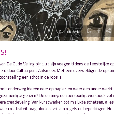
Deel dit bericht!
’S!
 De Oude Veiling bijna uit zijn voegen tijdens de feestelijke o
seerd door Cultuurpunt Aalsmeer. Met een overweldigende opko
oonstelling een schot in de roos is.
belt onderweg ideeën neer op papier, en weer een ander werkt 
n gezamenlijke geheim? De dummy: een persoonlijk werkboek vol 
re creatieveling. Van kunstwerken tot mislukte schetsen, alles
aar creativiteit mag bloeien, vrij van regels en beperkingen. He