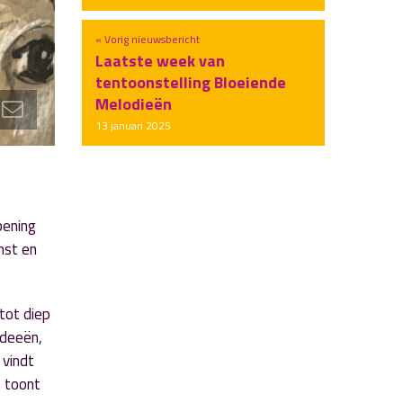
« Vorig nieuwsbericht
Laatste week van
tentoonstelling Bloeiende
Melodieën
13 januari 2025
pening
mst en
tot diep
ideeën,
 vindt
t toont