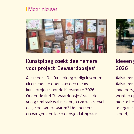
Meer nieuws
Kunstploeg zoekt deelnemers
Ideeën 
voor project ‘Bewaardoosjes’
2026
Aalsmeer - De Kunstploeg nodigt inwoners
Aalsmeer 
uit om mee te doen aan een nieuw
Aalsmeer 
kunstproject voor de Kunstroute 2026.
Inwoners,
Onder de titel ‘Bewaardoosjes' staat de
worden o
vraag centraal: wat is voor jou zo waardevol
mee te hel
dat je het wilt bewaren? Deelnemers
te organi
ontvangen een klein doosje dat zij naar...
landelijk i