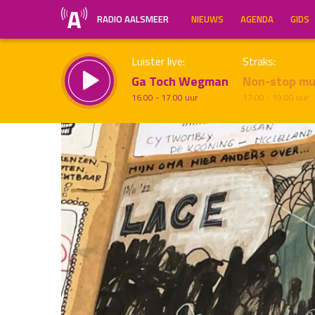
RADIO AALSMEER
NIEUWS
AGENDA
GIDS
Luister live:
Straks:
Ga Toch Wegman
Non-stop mu
16.00 - 17.00 uur
17.00 - 19.00 uur
Inklappen