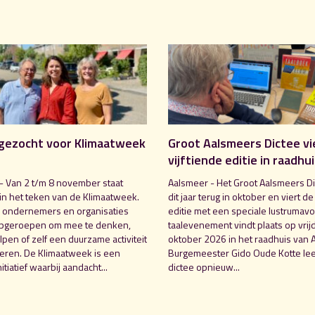
gezocht voor Klimaatweek
Groot Aalsmeers Dictee vi
vijftiende editie in raadhu
- Van 2 t/m 8 november staat
Aalsmeer - Het Groot Aalsmeers Di
in het teken van de Klimaatweek.
dit jaar terug in oktober en viert de
 ondernemers en organisaties
editie met een speciale lustrumavo
pgeroepen om mee te denken,
taalevenement vindt plaats op vrij
pen of zelf een duurzame activiteit
oktober 2026 in het raadhuis van 
seren. De Klimaatweek is een
Burgemeester Gido Oude Kotte lee
nitiatief waarbij aandacht...
dictee opnieuw...