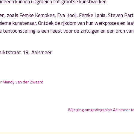
 ideeën kunnen uitgroeien tot grootse kunstwerken.
nen, zoals Femke Kempkes, Eva Kooij, Femke Lania, Steven Part
nieme kunstenaar. Ontdek de rijkdom van hun werkproces en laat
e tentoonstelling is een feest voor de zintuigen en een bron van
 Marktstraat 19, Aalsmeer
or
Mandy van der Zwaard
Wijziging omgevingsplan Aalsmeer te