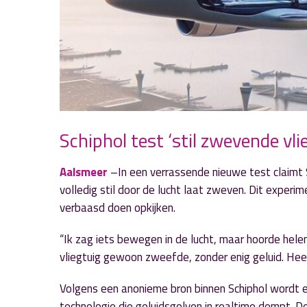
Schiphol test ‘stil zwevende vl
Aalsmeer
–In een verrassende nieuwe test claimt 
volledig stil door de lucht laat zweven. Dit exper
verbaasd doen opkijken.
“Ik zag iets bewegen in de lucht, maar hoorde hele
vliegtuig gewoon zweefde, zonder enig geluid. Heel
Volgens een anonieme bron binnen Schiphol wordt e
technologie die geluidsgolven in realtime dempt. D