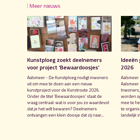
Meer nieuws
Kunstploeg zoekt deelnemers
Ideeën 
voor project ‘Bewaardoosjes’
2026
Aalsmeer - De Kunstploeg nodigt inwoners
Aalsmeer 
uit om mee te doen aan een nieuw
Aalsmeer 
kunstproject voor de Kunstroute 2026.
Inwoners,
Onder de titel ‘Bewaardoosjes' staat de
worden o
vraag centraal: wat is voor jou zo waardevol
mee te hel
dat je het wilt bewaren? Deelnemers
te organi
ontvangen een klein doosje dat zij naar...
landelijk i