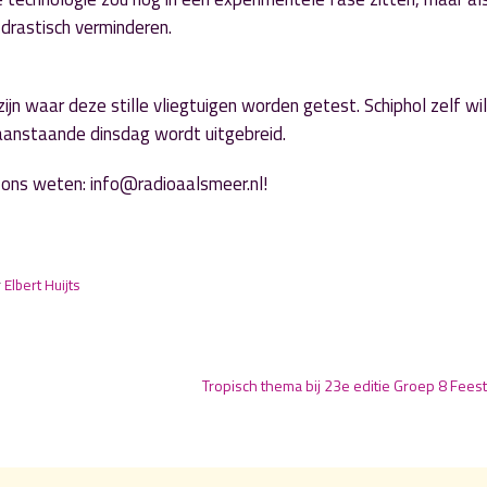
drastisch verminderen.
jn waar deze stille vliegtuigen worden getest. Schiphol zelf wil
aanstaande dinsdag wordt uitgebreid.
t ons weten: info@radioaalsmeer.nl!
r
Elbert Huijts
Tropisch thema bij 23e editie Groep 8 Fees