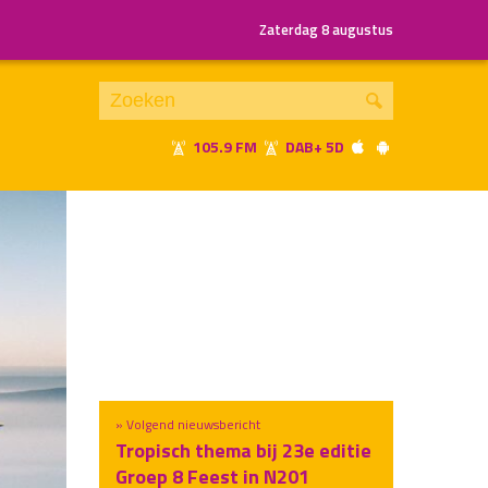
Zaterdag 8 augustus
105.9 FM
DAB+ 5D
Je luistert nu naar
uur 1 van x
«
Vorig uur
Volgend uur
»
» Volgend nieuwsbericht
Tropisch thema bij 23e editie
Groep 8 Feest in N201