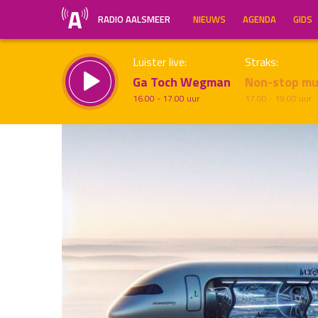
RADIO AALSMEER
NIEUWS
AGENDA
GIDS
Luister live:
Straks:
Ga Toch Wegman
Non-stop mu
16.00 - 17.00 uur
17.00 - 19.00 uur
Inklappen