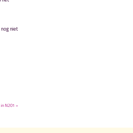
 nog niet
t in N201 »