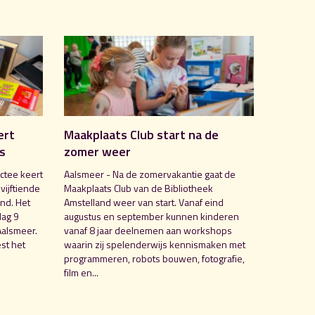
ert
Maakplaats Club start na de
is
zomer weer
ctee keert
Aalsmeer - Na de zomervakantie gaat de
 vijftiende
Maakplaats Club van de Bibliotheek
nd. Het
Amstelland weer van start. Vanaf eind
dag 9
augustus en september kunnen kinderen
Aalsmeer.
vanaf 8 jaar deelnemen aan workshops
st het
waarin zij spelenderwijs kennismaken met
programmeren, robots bouwen, fotografie,
film en...