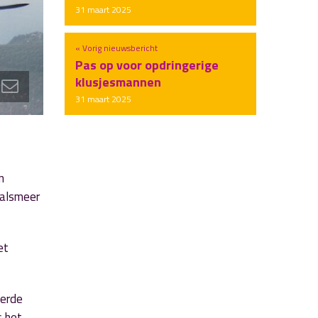
31 maart 2025
« Vorig nieuwsbericht
Pas op voor opdringerige
klusjesmannen
31 maart 2025
n
Aalsmeer
et
eerde
s het