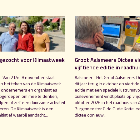
gezocht voor Klimaatweek
Groot Aalsmeers Dictee vi
vijftiende editie in raadhu
- Van 2 t/m 8 november staat
Aalsmeer - Het Groot Aalsmeers Di
in het teken van de Klimaatweek.
dit jaar terug in oktober en viert de
 ondernemers en organisaties
editie met een speciale lustrumavo
pgeroepen om mee te denken,
taalevenement vindt plaats op vrij
pen of zelf een duurzame activiteit
oktober 2026 in het raadhuis van 
seren. De Klimaatweek is een
Burgemeester Gido Oude Kotte lee
nitiatief waarbij aandacht...
dictee opnieuw...