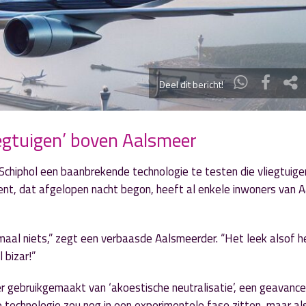
Deel dit bericht!
iegtuigen’ boven Aalsmeer
Schiphol een baanbrekende technologie te testen die vliegtuige
iment, dat afgelopen nacht begon, heeft al enkele inwoners van 
maal niets,” zegt een verbaasde Aalsmeerder. “Het leek alsof h
 bizar!”
r gebruikgemaakt van ‘akoestische neutralisatie’, een geavanc
e technologie zou nog in een experimentele fase zitten, maar al