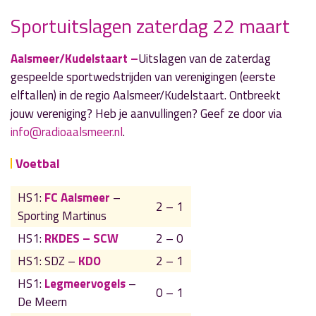
Sportuitslagen zaterdag 22 maart
» Volgend nieuwsbericht
Aalsmeer/Kudelstaart –
Uitslagen van de zaterdag
Column: 'Aalsmeer: Waar de tijd stilstaat'
gespeelde sportwedstrijden van verenigingen (eerste
23 maart 2025
elftallen) in de regio Aalsmeer/Kudelstaart. Ontbreekt
jouw vereniging? Heb je aanvullingen? Geef ze door via
« Vorig nieuwsbericht
info@radioaalsmeer.nl
.
Jaarlijks onderhoud Kaagbaan van 24 maart tot
1 april
Voetbal
20 maart 2025
HS1:
FC Aalsmeer
–
2 – 1
Sporting Martinus
HS1:
RKDES – SCW
2 – 0
HS1: SDZ –
KDO
2 – 1
HS1:
Legmeervogels
–
0 – 1
De Meern