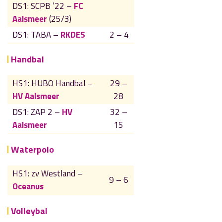
DS1: SCPB ’22 –
FC
Aalsmeer
(25/3)
DS1: TABA –
RKDES
2 – 4
Handbal
HS1: HUBO Handbal –
29 –
HV Aalsmeer
28
DS1: ZAP 2 –
HV
32 –
Aalsmeer
15
Waterpolo
HS1: zv Westland –
9 – 6
Oceanus
Volleybal