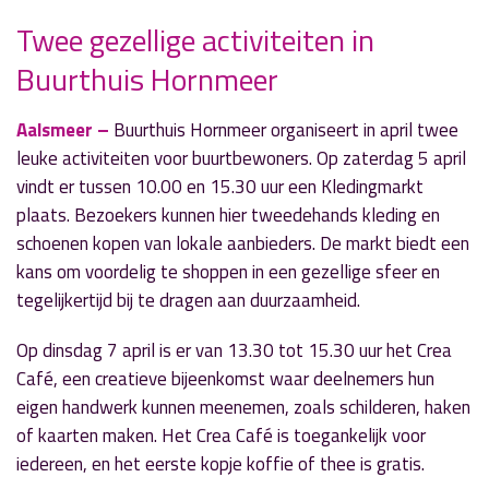
Twee gezellige activiteiten in
Buurthuis Hornmeer
» Volgend nieuwsbericht
Column: 'Ai ai ai ai'
Aalsmeer –
Buurthuis Hornmeer organiseert in april twee
30 maart 2025
leuke activiteiten voor buurtbewoners. Op zaterdag 5 april
vindt er tussen 10.00 en 15.30 uur een Kledingmarkt
« Vorig nieuwsbericht
plaats. Bezoekers kunnen hier tweedehands kleding en
Sterke prestaties bij Sjoelclub Aalsmeer
schoenen kopen van lokale aanbieders. De markt biedt een
30 maart 2025
kans om voordelig te shoppen in een gezellige sfeer en
tegelijkertijd bij te dragen aan duurzaamheid.
Op dinsdag 7 april is er van 13.30 tot 15.30 uur het Crea
Café, een creatieve bijeenkomst waar deelnemers hun
eigen handwerk kunnen meenemen, zoals schilderen, haken
of kaarten maken. Het Crea Café is toegankelijk voor
iedereen, en het eerste kopje koffie of thee is gratis.