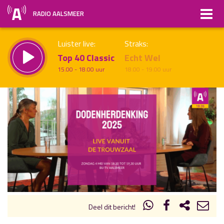
RADIO AALSMEER
Luister live:
Straks:
Top 40 Classic
Echt Wel
15.00 - 18.00 uur
18.00 - 19.00 uur
uur 1 van x
Vorig uur
Volgend uur
Inklappen
Deel dit bericht!