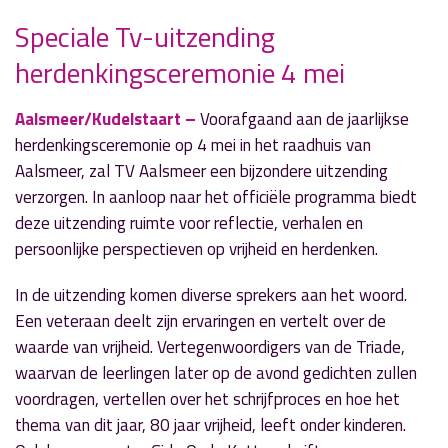
Speciale Tv-uitzending
herdenkingsceremonie 4 mei
» Volgend nieuwsbericht
Lintjesregen in Aalsmeer en Kudelstaart:
twaalf inwoners in het zonnetje gezet
Aalsmeer/Kudelstaart –
Voorafgaand aan de jaarlijkse
26 april 2025
herdenkingsceremonie op 4 mei in het raadhuis van
Aalsmeer, zal TV Aalsmeer een bijzondere uitzending
« Vorig nieuwsbericht
verzorgen. In aanloop naar het officiële programma biedt
Koningsdag 26 april 2025 in de regio
deze uitzending ruimte voor reflectie, verhalen en
22 april 2025
persoonlijke perspectieven op vrijheid en herdenken.
In de uitzending komen diverse sprekers aan het woord.
Een veteraan deelt zijn ervaringen en vertelt over de
waarde van vrijheid. Vertegenwoordigers van de Triade,
waarvan de leerlingen later op de avond gedichten zullen
voordragen, vertellen over het schrijfproces en hoe het
thema van dit jaar, 80 jaar vrijheid, leeft onder kinderen.