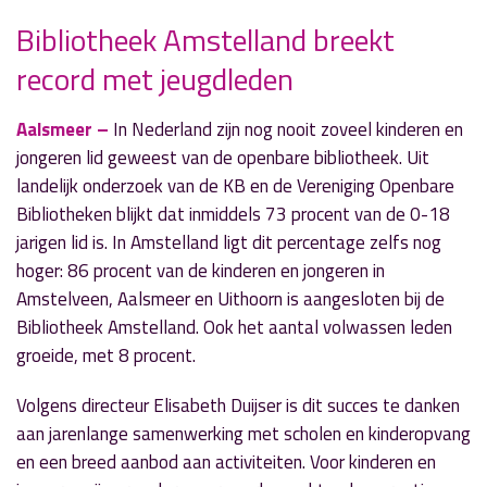
Bibliotheek Amstelland breekt
» Volgend nieuwsbericht
record met jeugdleden
Gemeente ondersteunt strijd tegen Aziatische
hoornaar
12 september 2025
Aalsmeer –
In Nederland zijn nog nooit zoveel kinderen en
jongeren lid geweest van de openbare bibliotheek. Uit
« Vorig nieuwsbericht
landelijk onderzoek van de KB en de Vereniging Openbare
Machineweg feestelijk heropend na twee jaar
Bibliotheken blijkt dat inmiddels 73 procent van de 0-18
werkzaamheden
jarigen lid is. In Amstelland ligt dit percentage zelfs nog
11 september 2025
hoger: 86 procent van de kinderen en jongeren in
Amstelveen, Aalsmeer en Uithoorn is aangesloten bij de
Bibliotheek Amstelland. Ook het aantal volwassen leden
groeide, met 8 procent.
Volgens directeur Elisabeth Duijser is dit succes te danken
aan jarenlange samenwerking met scholen en kinderopvang
en een breed aanbod aan activiteiten. Voor kinderen en