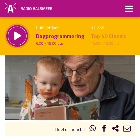
RADIO AALSMEER
Luister live:
Straks:
Dagprogrammering
Top 40 Classic
6.00 - 15.00 uur
15.00 - 18.00 uur
uur 1 van x
Vorig uur
Volgend uur
Inklappen
Deel dit bericht!