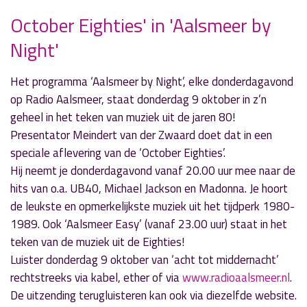
October Eighties' in 'Aalsmeer by
Night'
» Volgend nieuwsbericht
‘Door de Mangel’ interviewt Fabian Schenkius
7 oktober 2025
Het programma ‘Aalsmeer by Night’, elke donderdagavond
op Radio Aalsmeer, staat donderdag 9 oktober in z’n
« Vorig nieuwsbericht
geheel in het teken van muziek uit de jaren 80!
Wethouder De Vries en eerbetoon aan Wim
Presentator Meindert van der Zwaard doet dat in een
Spaargaren in R.A.P.
speciale aflevering van de ‘October Eighties’.
4 oktober 2025
Hij neemt je donderdagavond vanaf 20.00 uur mee naar de
hits van o.a. UB40, Michael Jackson en Madonna. Je hoort
de leukste en opmerkelijkste muziek uit het tijdperk 1980-
1989. Ook ‘Aalsmeer Easy’ (vanaf 23.00 uur) staat in het
teken van de muziek uit de Eighties!
Luister donderdag 9 oktober van ‘acht tot middernacht’
rechtstreeks via kabel, ether of via
www.radioaalsmeer.nl
.
De uitzending terugluisteren kan ook via diezelfde website.